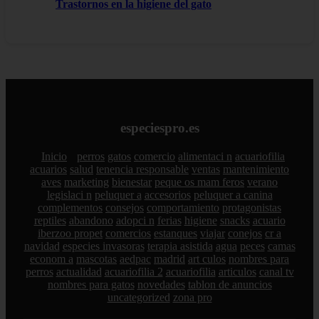
Trastornos en la higiene del gato
especiespro.es
Inicio
perros
gatos
comercio
alimentaci n
acuariofilia
acuarios
salud
tenencia responsable
ventas
mantenimiento
aves
marketing
bienestar
peque os mam feros
verano
legislaci n
peluquer a
accesorios
peluquer a canina
complementos
consejos
comportamiento
protagonistas
reptiles
abandono
adopci n
ferias
higiene
snacks
acuario
iberzoo propet
comercios
estanques
viajar
conejos
cr a
navidad
especies invasoras
terapia asistida
agua
peces
camas
econom a
mascotas
aedpac
madrid
art culos
nombres para
perros
actualidad
acuariofilia 2
acuariofilia
articulos
canal tv
nombres para gatos
novedades
tablon de anuncios
uncategorized
zona pro