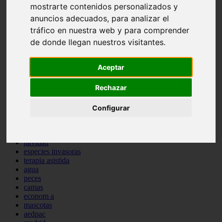
mostrarte contenidos personalizados y
comportamiento
protagonistas
anuncios adecuados, para analizar el
reptiles
tráfico en nuestra web y para comprender
abandono
de donde llegan nuestros visitantes.
adopci n
ferias
higiene
Aceptar
snacks
acuario
Rechazar
iberzoo propet
comercios
estanques
Configurar
viajar
conejos
cr a
navidad
especies invasoras
terapia asistida
agua
peces
camas
econom a
mascotas
aedpac