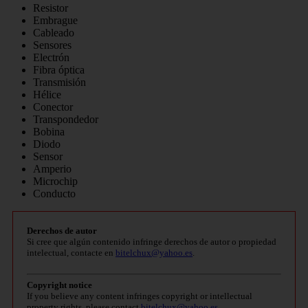
Resistor
Embrague
Cableado
Sensores
Electrón
Fibra óptica
Transmisión
Hélice
Conector
Transpondedor
Bobina
Diodo
Sensor
Amperio
Microchip
Conducto
Derechos de autor
Si cree que algún contenido infringe derechos de autor o propiedad
intelectual, contacte en
bitelchux@yahoo.es
.
Copyright notice
If you believe any content infringes copyright or intellectual
property rights, please contact
bitelchux@yahoo.es
.