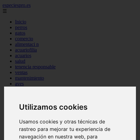
especiespro.es
☰
Inicio
perros
gatos
comercio
alimentaci n
acuariofilia
acuarios
salud
tenencia responsable
ventas
mantenimiento
aves
marketing
bienestar
peque os mam feros
Utilizamos cookies
verano
legislaci n
peluquer a
Usamos cookies y otras técnicas de
accesorios
peluquer a canina
rastreo para mejorar tu experiencia de
complementos
navegación en nuestra web, para
consejos