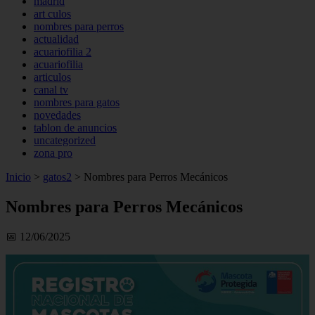
madrid
art culos
nombres para perros
actualidad
acuariofilia 2
acuariofilia
articulos
canal tv
nombres para gatos
novedades
tablon de anuncios
uncategorized
zona pro
Inicio
>
gatos2
>
Nombres para Perros Mecánicos
Nombres para Perros Mecánicos
📅 12/06/2025