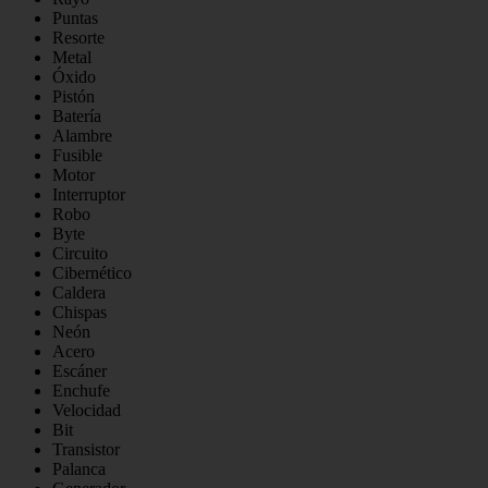
Puntas
Resorte
Metal
Óxido
Pistón
Batería
Alambre
Fusible
Motor
Interruptor
Robo
Byte
Circuito
Cibernético
Caldera
Chispas
Neón
Acero
Escáner
Enchufe
Velocidad
Bit
Transistor
Palanca