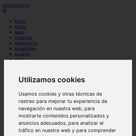
especiespro.es
☰
Inicio
perros
gatos
comercio
alimentaci n
acuariofilia
acuarios
salud
tenencia responsable
ventas
mantenimiento
Utilizamos cookies
aves
marketing
bienestar
Usamos cookies y otras técnicas de
peque os mam feros
rastreo para mejorar tu experiencia de
verano
navegación en nuestra web, para
legislaci n
peluquer a
mostrarte contenidos personalizados y
accesorios
anuncios adecuados, para analizar el
peluquer a canina
tráfico en nuestra web y para comprender
complementos
consejos