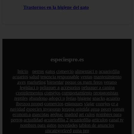
Trastornos en la higiene del gato
especiespro.es
Inicio
perros
gatos
comercio
alimentaci n
acuariofilia
acuarios
salud
tenencia responsable
ventas
mantenimiento
aves
marketing
bienestar
peque os mam feros
verano
legislaci n
peluquer a
accesorios
peluquer a canina
complementos
consejos
comportamiento
protagonistas
reptiles
abandono
adopci n
ferias
higiene
snacks
acuario
iberzoo propet
comercios
estanques
viajar
conejos
cr a
navidad
especies invasoras
terapia asistida
agua
peces
camas
econom a
mascotas
aedpac
madrid
art culos
nombres para
perros
actualidad
acuariofilia 2
acuariofilia
articulos
canal tv
nombres para gatos
novedades
tablon de anuncios
uncategorized
zona pro