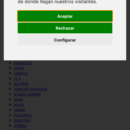
de donde llegan nuestros visitantes.
comportamiento
protagonistas
reptiles
Aceptar
abandono
adopci n
Rechazar
ferias
higiene
Configurar
snacks
acuario
iberzoo propet
comercios
estanques
viajar
conejos
cr a
navidad
especies invasoras
terapia asistida
agua
peces
camas
econom a
mascotas
aedpac