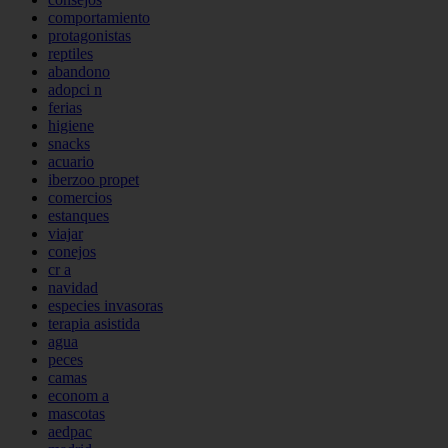
comportamiento
protagonistas
reptiles
abandono
adopci n
ferias
higiene
snacks
acuario
iberzoo propet
comercios
estanques
viajar
conejos
cr a
navidad
especies invasoras
terapia asistida
agua
peces
camas
econom a
mascotas
aedpac