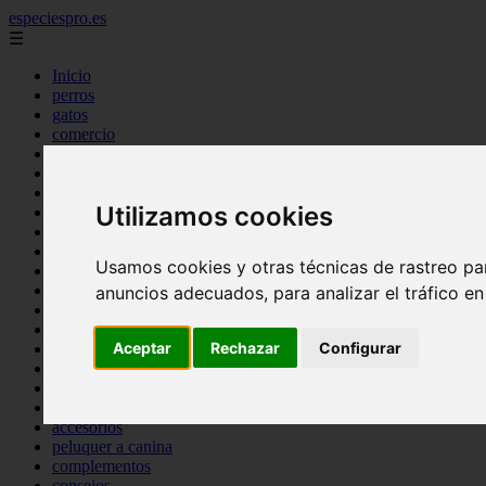
especiespro.es
☰
Inicio
perros
gatos
comercio
alimentaci n
acuariofilia
acuarios
Utilizamos cookies
salud
tenencia responsable
ventas
Usamos cookies y otras técnicas de rastreo pa
mantenimiento
aves
anuncios adecuados, para analizar el tráfico e
marketing
bienestar
Aceptar
Rechazar
Configurar
peque os mam feros
verano
legislaci n
peluquer a
accesorios
peluquer a canina
complementos
consejos