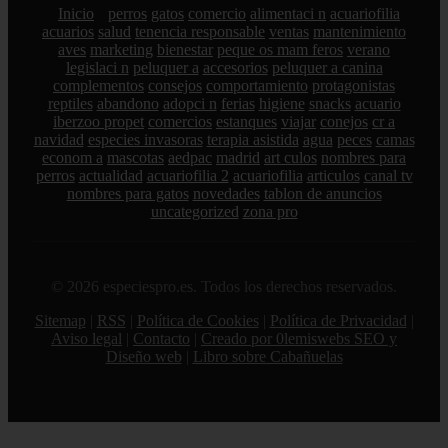
Inicio
perros
gatos
comercio
alimentaci n
acuariofilia
acuarios
salud
tenencia responsable
ventas
mantenimiento
aves
marketing
bienestar
peque os mam feros
verano
legislaci n
peluquer a
accesorios
peluquer a canina
complementos
consejos
comportamiento
protagonistas
reptiles
abandono
adopci n
ferias
higiene
snacks
acuario
iberzoo propet
comercios
estanques
viajar
conejos
cr a
navidad
especies invasoras
terapia asistida
agua
peces
camas
econom a
mascotas
aedpac
madrid
art culos
nombres para
perros
actualidad
acuariofilia 2
acuariofilia
articulos
canal tv
nombres para gatos
novedades
tablon de anuncios
uncategorized
zona pro
© 2026 especiespro.es. Todos los derechos reservados.
Sitemap
|
RSS
|
Política de Cookies
|
Política de Privacidad
|
Aviso legal
|
Contacto
|
Creado por 0lemiswebs SEO y
Diseño web
|
Libro sobre Cabañuelas