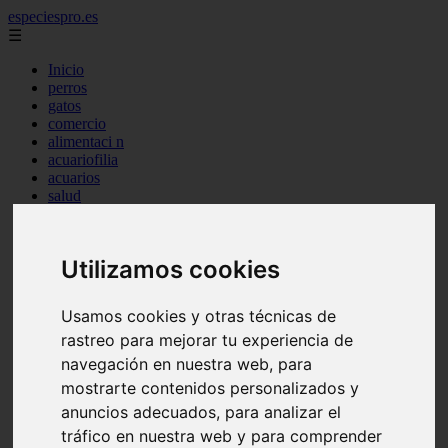
especiespro.es
☰
Inicio
perros
gatos
comercio
alimentaci n
acuariofilia
acuarios
salud
tenencia responsable
ventas
mantenimiento
Utilizamos cookies
aves
marketing
bienestar
Usamos cookies y otras técnicas de
peque os mam feros
rastreo para mejorar tu experiencia de
verano
legislaci n
navegación en nuestra web, para
peluquer a
mostrarte contenidos personalizados y
accesorios
anuncios adecuados, para analizar el
peluquer a canina
complementos
tráfico en nuestra web y para comprender
consejos