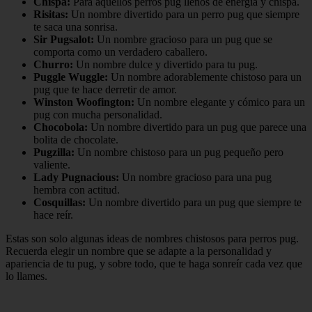
Chispa:
Para aquellos perros pug llenos de energía y chispa.
Risitas:
Un nombre divertido para un perro pug que siempre
te saca una sonrisa.
Sir Pugsalot:
Un nombre gracioso para un pug que se
comporta como un verdadero caballero.
Churro:
Un nombre dulce y divertido para tu pug.
Puggle Wuggle:
Un nombre adorablemente chistoso para un
pug que te hace derretir de amor.
Winston Woofington:
Un nombre elegante y cómico para un
pug con mucha personalidad.
Chocobola:
Un nombre divertido para un pug que parece una
bolita de chocolate.
Pugzilla:
Un nombre chistoso para un pug pequeño pero
valiente.
Lady Pugnacious:
Un nombre gracioso para una pug
hembra con actitud.
Cosquillas:
Un nombre divertido para un pug que siempre te
hace reír.
Estas son solo algunas ideas de nombres chistosos para perros pug.
Recuerda elegir un nombre que se adapte a la personalidad y
apariencia de tu pug, y sobre todo, que te haga sonreír cada vez que
lo llames.