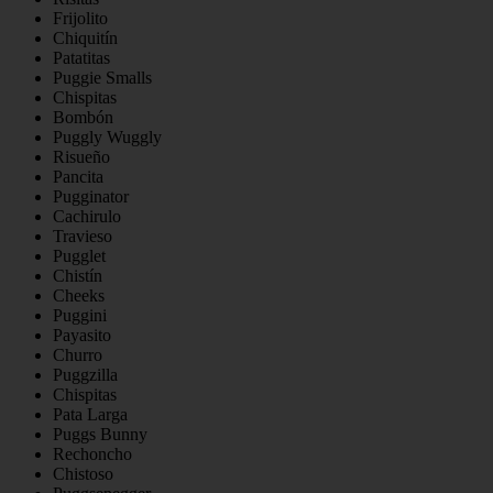
Frijolito
Chiquitín
Patatitas
Puggie Smalls
Chispitas
Bombón
Puggly Wuggly
Risueño
Pancita
Pugginator
Cachirulo
Travieso
Pugglet
Chistín
Cheeks
Puggini
Payasito
Churro
Puggzilla
Chispitas
Pata Larga
Puggs Bunny
Rechoncho
Chistoso