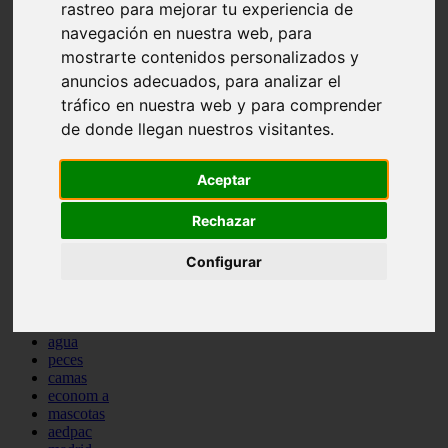
rastreo para mejorar tu experiencia de
comportamiento
navegación en nuestra web, para
protagonistas
reptiles
mostrarte contenidos personalizados y
abandono
anuncios adecuados, para analizar el
adopci n
tráfico en nuestra web y para comprender
ferias
higiene
de donde llegan nuestros visitantes.
snacks
acuario
Aceptar
iberzoo propet
comercios
estanques
Rechazar
viajar
conejos
Configurar
cr a
navidad
especies invasoras
terapia asistida
agua
peces
camas
econom a
mascotas
aedpac