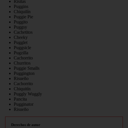
Risitas
Puggins
Chiquilín
Puggie Pie
Puggito
Puggsy
Cachetitos
Cheeky
Pugglet
Puggsicle
Pugzilla
Cachorrito
Churritos
Puggie Smalls
Puggington
Risueño
Cachorrito
Chiquitín
Puggly Wuggly
Pancita
Pugginator
Risueño
Derechos de autor