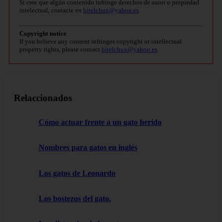
Si cree que algún contenido infringe derechos de autor o propiedad
intelectual, contacte en
bitelchux@yahoo.es
.
Copyright notice
If you believe any content infringes copyright or intellectual
property rights, please contact
bitelchux@yahoo.es
.
Relaccionados
Cómo actuar frente a un gato herido
Nombres para gatos en inglés
Los gatos de Leonardo
Los bostezos del gato.