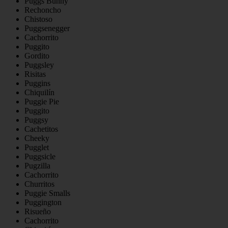
Puggs Bunny
Rechoncho
Chistoso
Puggsenegger
Cachorrito
Puggito
Gordito
Puggsley
Risitas
Puggins
Chiquilín
Puggie Pie
Puggito
Puggsy
Cachetitos
Cheeky
Pugglet
Puggsicle
Pugzilla
Cachorrito
Churritos
Puggie Smalls
Puggington
Risueño
Cachorrito