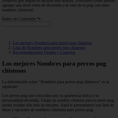
creativos que seguro te sacarán una sonrisa. ¡Descubre cómo puedes
agregar una dosis extra de diversión a la vida de tu pug con estos
nombres chistosos!
Índice de Contenido 🐾
Los mejores Nombres para perros pug chistosos
Lista de Nombres para perros pug chistosos
Recomendaciones Finales y Consejos
Los mejores Nombres para perros pug
chistosos
La información sobre "Nombres para perros pug chistosos" es la
siguiente:
Los perros pug son conocidos por su apariencia única y su
personalidad divertida. Elegir un nombre chistoso para tu perro pug
puede resaltar aún más su encanto. Aquí te presentamos una lista de
ideas y opciones de nombres chistosos para perros pug: