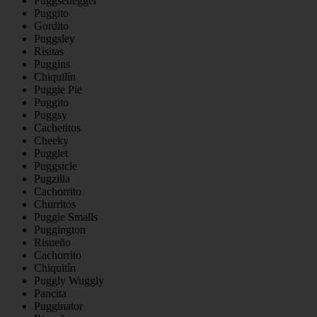
Puggsenegger
Puggito
Gordito
Puggsley
Risitas
Puggins
Chiquilín
Puggie Pie
Puggito
Puggsy
Cachetitos
Cheeky
Pugglet
Puggsicle
Pugzilla
Cachorrito
Churritos
Puggie Smalls
Puggington
Risueño
Cachorrito
Chiquitín
Puggly Wuggly
Pancita
Pugginator