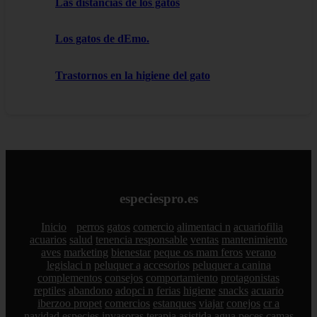
Las distancias de los gatos
Los gatos de dEmo.
Trastornos en la higiene del gato
especiespro.es
Inicio
perros
gatos
comercio
alimentaci n
acuariofilia
acuarios
salud
tenencia responsable
ventas
mantenimiento
aves
marketing
bienestar
peque os mam feros
verano
legislaci n
peluquer a
accesorios
peluquer a canina
complementos
consejos
comportamiento
protagonistas
reptiles
abandono
adopci n
ferias
higiene
snacks
acuario
iberzoo propet
comercios
estanques
viajar
conejos
cr a
navidad
especies invasoras
terapia asistida
agua
peces
camas