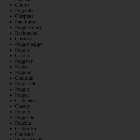
Churro
Puggzilla
Chispitas
Pata Larga
Puggs Bunny
Rechoncho
Chistoso
Puggsenegger
Puggito
Gordito
Puggsley
Risitas
Puggins
Chiquilín
Puggie Pie
Puggito
Puggsy
Cachetitos
Cheeky
Pugglet
Puggsicle
Pugzilla
Cachorrito
Churritos
Puggie Smalls