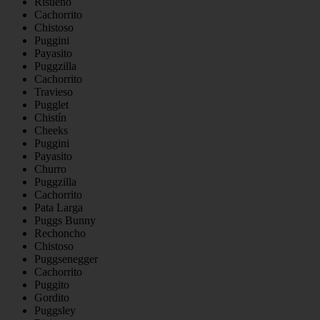
Risueño
Cachorrito
Chistoso
Puggini
Payasito
Puggzilla
Cachorrito
Travieso
Pugglet
Chistín
Cheeks
Puggini
Payasito
Churro
Puggzilla
Cachorrito
Pata Larga
Puggs Bunny
Rechoncho
Chistoso
Puggsenegger
Cachorrito
Puggito
Gordito
Puggsley