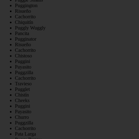
Puggington
Risueño
Cachorrito
Chiquitín
Puggly Wuggly
Pancita
Pugginator
Risueño
Cachorrito
Chistoso
Puggini
Payasito
Puggzilla
Cachorrito
Travieso
Pugglet
Chistín
Cheeks
Puggini
Payasito
Churro
Puggzilla
Cachorrito
Pata Larga