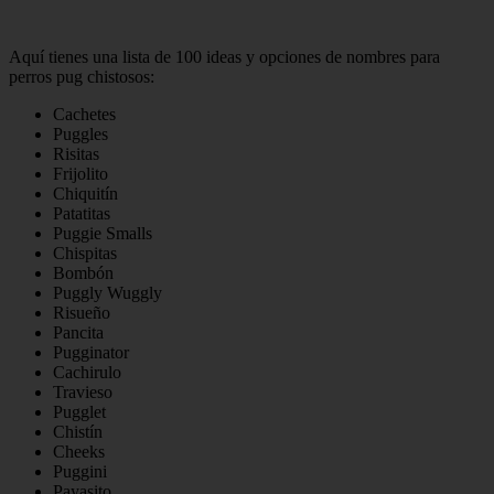
Aquí tienes una lista de 100 ideas y opciones de nombres para
perros pug chistosos:
Cachetes
Puggles
Risitas
Frijolito
Chiquitín
Patatitas
Puggie Smalls
Chispitas
Bombón
Puggly Wuggly
Risueño
Pancita
Pugginator
Cachirulo
Travieso
Pugglet
Chistín
Cheeks
Puggini
Payasito