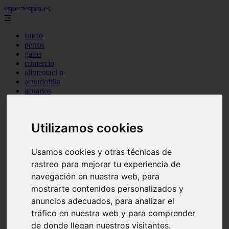
especiespro.es
☰
Inicio
perros
gatos
comercio
alimentaci n
acuariofilia
acuarios
salud
tenencia responsable
ventas
Utilizamos cookies
mantenimiento
aves
marketing
Usamos cookies y otras técnicas de
bienestar
rastreo para mejorar tu experiencia de
peque os mam feros
verano
navegación en nuestra web, para
legislaci n
mostrarte contenidos personalizados y
peluquer a
anuncios adecuados, para analizar el
accesorios
peluquer a canina
tráfico en nuestra web y para comprender
complementos
de donde llegan nuestros visitantes.
consejos