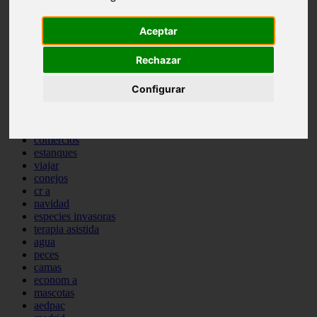
comportamiento
protagonistas
Aceptar
reptiles
abandono
Rechazar
adopci n
ferias
higiene
Configurar
snacks
acuario
iberzoo propet
comercios
estanques
viajar
conejos
cr a
navidad
especies invasoras
terapia asistida
agua
peces
camas
econom a
mascotas
aedpac