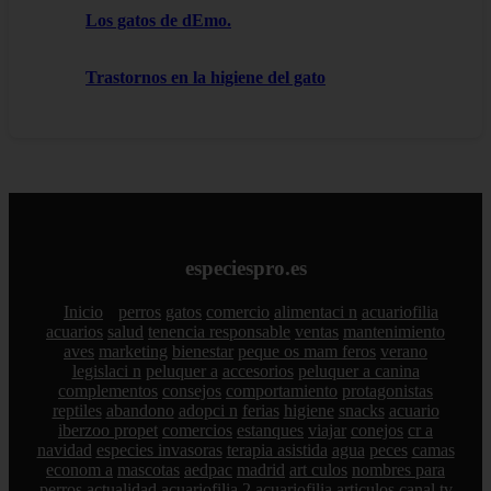
Los gatos de dEmo.
Trastornos en la higiene del gato
especiespro.es
Inicio
perros
gatos
comercio
alimentaci n
acuariofilia
acuarios
salud
tenencia responsable
ventas
mantenimiento
aves
marketing
bienestar
peque os mam feros
verano
legislaci n
peluquer a
accesorios
peluquer a canina
complementos
consejos
comportamiento
protagonistas
reptiles
abandono
adopci n
ferias
higiene
snacks
acuario
iberzoo propet
comercios
estanques
viajar
conejos
cr a
navidad
especies invasoras
terapia asistida
agua
peces
camas
econom a
mascotas
aedpac
madrid
art culos
nombres para
perros
actualidad
acuariofilia 2
acuariofilia
articulos
canal tv