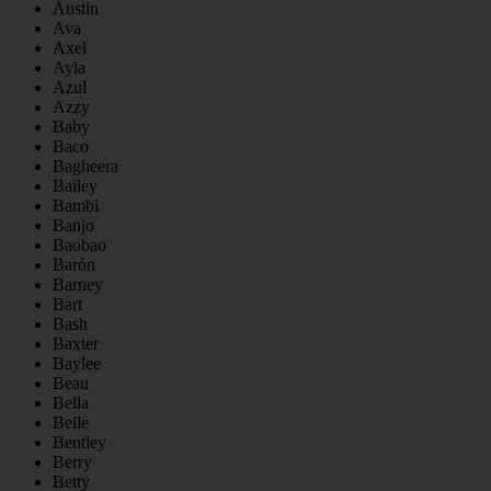
Austin
Ava
Axel
Ayla
Azul
Azzy
Baby
Baco
Bagheera
Bailey
Bambi
Banjo
Baobao
Barón
Barney
Bart
Bash
Baxter
Baylee
Beau
Bella
Belle
Bentley
Berry
Betty