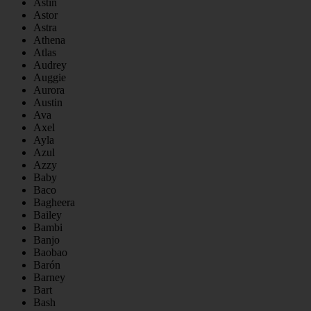
Astin
Astor
Astra
Athena
Atlas
Audrey
Auggie
Aurora
Austin
Ava
Axel
Ayla
Azul
Azzy
Baby
Baco
Bagheera
Bailey
Bambi
Banjo
Baobao
Barón
Barney
Bart
Bash