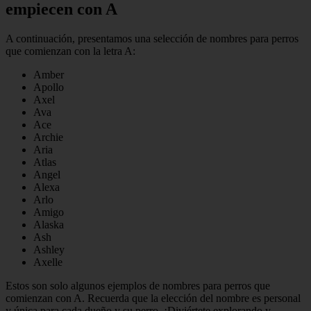
empiecen con A
A continuación, presentamos una selección de nombres para perros
que comienzan con la letra A:
Amber
Apollo
Axel
Ava
Ace
Archie
Aria
Atlas
Angel
Alexa
Arlo
Amigo
Alaska
Ash
Ashley
Axelle
Estos son solo algunos ejemplos de nombres para perros que
comienzan con A. Recuerda que la elección del nombre es personal
y única para cada dueño y su perro. ¡Diviértete explorando y