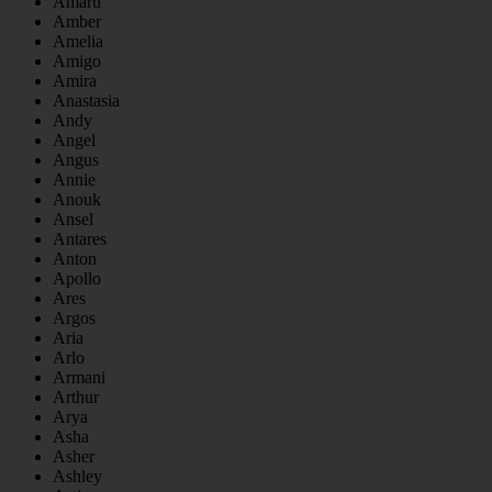
Amaru
Amber
Amelia
Amigo
Amira
Anastasia
Andy
Angel
Angus
Annie
Anouk
Ansel
Antares
Anton
Apollo
Ares
Argos
Aria
Arlo
Armani
Arthur
Arya
Asha
Asher
Ashley