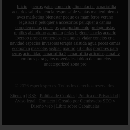
Inicio
perros
gatos
comercio
alimentaci n
acuariofilia
acuarios
salud
tenencia responsable
ventas
mantenimiento
aves
marketing
bienestar
peque os mam feros
verano
legislaci n
peluquer a
accesorios
peluquer a canina
complementos
consejos
comportamiento
protagonistas
reptiles
abandono
adopci n
ferias
higiene
snacks
acuario
iberzoo propet
comercios
estanques
viajar
conejos
cr a
navidad
especies invasoras
terapia asistida
agua
peces
camas
econom a
mascotas
aedpac
madrid
art culos
nombres para
perros
actualidad
acuariofilia 2
acuariofilia
articulos
canal tv
nombres para gatos
novedades
tablon de anuncios
uncategorized
zona pro
© 2026 especiespro.es. Todos los derechos reservados.
Sitemap
|
RSS
|
Política de Cookies
|
Política de Privacidad
|
Aviso legal
|
Contacto
|
Creado por 0lemiswebs SEO y
Diseño web
|
Libro sobre Cabañuelas