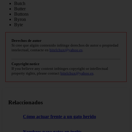
Butch
Butter
Buttons
Byron
Byte
Derechos de autor
Si cree que algún contenido infringe derechos de autor o propiedad
intelectual, contacte en
bitelchux@yahoo.es
.
Copyright notice
If you believe any content infringes copyright or intellectual
property rights, please contact
bitelchux@yahoo.es
.
Relaccionados
Cómo actuar frente a un gato herido
Nombres para gatos en inglés