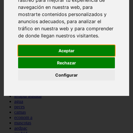
comportamiento
navegación en nuestra web, para
protagonistas
mostrarte contenidos personalizados y
reptiles
anuncios adecuados, para analizar el
abandono
adopci n
tráfico en nuestra web y para comprender
ferias
de donde llegan nuestros visitantes.
higiene
snacks
acuario
Aceptar
iberzoo propet
comercios
Rechazar
estanques
viajar
conejos
Configurar
cr a
navidad
especies invasoras
terapia asistida
agua
peces
camas
econom a
mascotas
aedpac