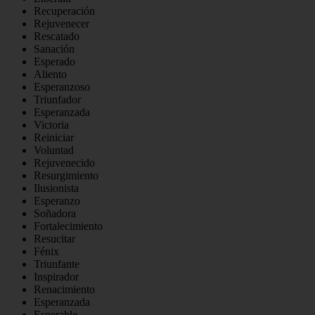
Recuperación
Rejuvenecer
Rescatado
Sanación
Esperado
Aliento
Esperanzoso
Triunfador
Esperanzada
Victoria
Reiniciar
Voluntad
Rejuvenecido
Resurgimiento
Ilusionista
Esperanzo
Soñadora
Fortalecimiento
Resucitar
Fénix
Triunfante
Inspirador
Renacimiento
Esperanzada
Esperable