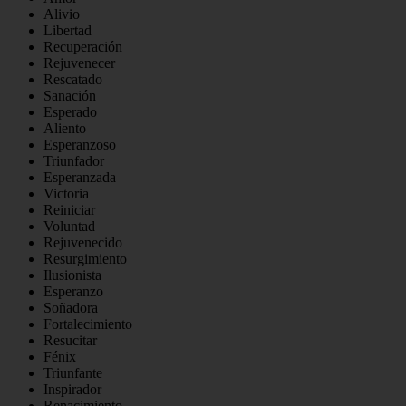
Alivio
Libertad
Recuperación
Rejuvenecer
Rescatado
Sanación
Esperado
Aliento
Esperanzoso
Triunfador
Esperanzada
Victoria
Reiniciar
Voluntad
Rejuvenecido
Resurgimiento
Ilusionista
Esperanzo
Soñadora
Fortalecimiento
Resucitar
Fénix
Triunfante
Inspirador
Renacimiento