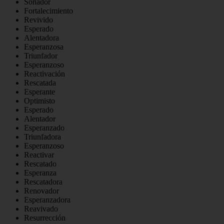
Soñador
Fortalecimiento
Revivido
Esperado
Alentadora
Esperanzosa
Triunfador
Esperanzoso
Reactivación
Rescatada
Esperante
Optimisto
Esperado
Alentador
Esperanzado
Triunfadora
Esperanzoso
Reactivar
Rescatado
Esperanza
Rescatadora
Renovador
Esperanzadora
Reavivado
Resurrección