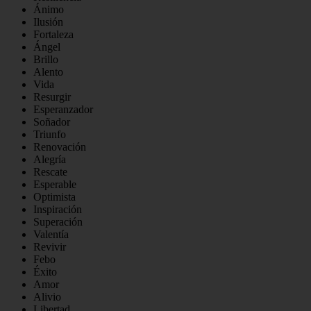
Ánimo
Ilusión
Fortaleza
Ángel
Brillo
Alento
Vida
Resurgir
Esperanzador
Soñador
Triunfo
Renovación
Alegría
Rescate
Esperable
Optimista
Inspiración
Superación
Valentía
Revivir
Febo
Éxito
Amor
Alivio
Libertad