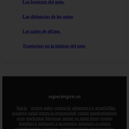
Los bostezos del gato.
Las distancias de los gatos
Los gatos de dEmo.
Trastornos en la higiene del gato
especiespro.es
Inicio
perros
gatos
comercio
alimentaci n
acuariofilia
acuarios
salud
tenencia responsable
ventas
mantenimiento
aves
marketing
bienestar
peque os mam feros
verano
legislaci n
peluquer a
accesorios
peluquer a canina
complementos
consejos
comportamiento
protagonistas