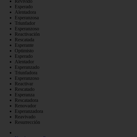
Revivido
Esperado
Alentadora
Esperanzosa
Triunfador
Esperanzoso
Reactivación
Rescatada
Esperante
Optimisto
Esperado
Alentador
Esperanzado
Triunfadora
Esperanzoso
Reactivar
Rescatado
Esperanza
Rescatadora
Renovador
Esperanzadora
Reavivado
Resurrección