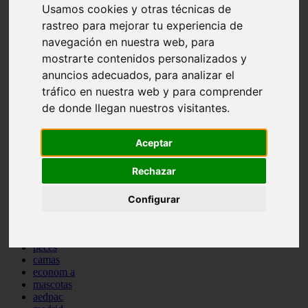
Usamos cookies y otras técnicas de
comportamiento
protagonistas
rastreo para mejorar tu experiencia de
reptiles
navegación en nuestra web, para
abandono
mostrarte contenidos personalizados y
adopci n
ferias
anuncios adecuados, para analizar el
higiene
tráfico en nuestra web y para comprender
snacks
de donde llegan nuestros visitantes.
acuario
iberzoo propet
comercios
Aceptar
estanques
viajar
Rechazar
conejos
cr a
navidad
Configurar
especies invasoras
terapia asistida
agua
peces
camas
econom a
mascotas
aedpac