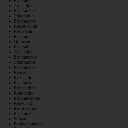
Esperado
Alentadora
Esperanzosa
Triunfador
Esperanzoso
Reactivación
Rescatada
Esperante
Optimisto
Esperado
Alentador
Esperanzado
Triunfadora
Esperanzoso
Reactivar
Rescatado
Esperanza
Rescatadora
Renovador
Esperanzadora
Reavivado
Resurrección
Esperanzoso
Soñador
Fortalecimiento