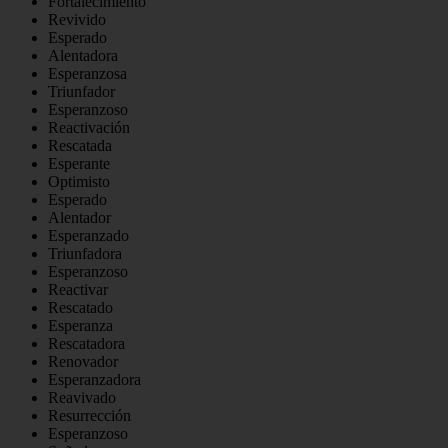
Fortalecimiento
Revivido
Esperado
Alentadora
Esperanzosa
Triunfador
Esperanzoso
Reactivación
Rescatada
Esperante
Optimisto
Esperado
Alentador
Esperanzado
Triunfadora
Esperanzoso
Reactivar
Rescatado
Esperanza
Rescatadora
Renovador
Esperanzadora
Reavivado
Resurrección
Esperanzoso