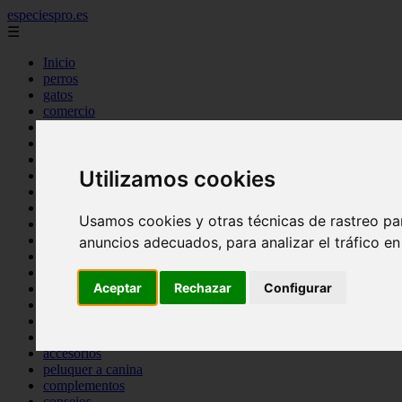
especiespro.es
☰
Inicio
perros
gatos
comercio
alimentaci n
acuariofilia
acuarios
Utilizamos cookies
salud
tenencia responsable
ventas
Usamos cookies y otras técnicas de rastreo pa
mantenimiento
aves
anuncios adecuados, para analizar el tráfico e
marketing
bienestar
Aceptar
Rechazar
Configurar
peque os mam feros
verano
legislaci n
peluquer a
accesorios
peluquer a canina
complementos
consejos