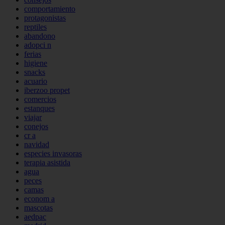
comportamiento
protagonistas
reptiles
abandono
adopci n
ferias
higiene
snacks
acuario
iberzoo propet
comercios
estanques
viajar
conejos
cr a
navidad
especies invasoras
terapia asistida
agua
peces
camas
econom a
mascotas
aedpac