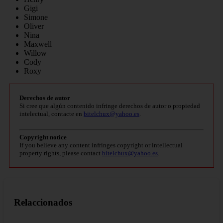
Gigi
Simone
Oliver
Nina
Maxwell
Willow
Cody
Roxy
Derechos de autor
Si cree que algún contenido infringe derechos de autor o propiedad
intelectual, contacte en
bitelchux@yahoo.es
.
Copyright notice
If you believe any content infringes copyright or intellectual
property rights, please contact
bitelchux@yahoo.es
.
Relaccionados