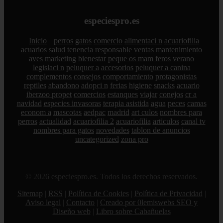
especiespro.es
Inicio
perros
gatos
comercio
alimentaci n
acuariofilia
acuarios
salud
tenencia responsable
ventas
mantenimiento
aves
marketing
bienestar
peque os mam feros
verano
legislaci n
peluquer a
accesorios
peluquer a canina
complementos
consejos
comportamiento
protagonistas
reptiles
abandono
adopci n
ferias
higiene
snacks
acuario
iberzoo propet
comercios
estanques
viajar
conejos
cr a
navidad
especies invasoras
terapia asistida
agua
peces
camas
econom a
mascotas
aedpac
madrid
art culos
nombres para
perros
actualidad
acuariofilia 2
acuariofilia
articulos
canal tv
nombres para gatos
novedades
tablon de anuncios
uncategorized
zona pro
© 2026 especiespro.es. Todos los derechos reservados.
Sitemap
|
RSS
|
Política de Cookies
|
Política de Privacidad
|
Aviso legal
|
Contacto
|
Creado por 0lemiswebs SEO y
Diseño web
|
Libro sobre Cabañuelas