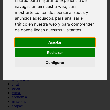
rastreo para mejorar tu experiencia de
comportamiento
navegación en nuestra web, para
protagonistas
mostrarte contenidos personalizados y
reptiles
abandono
anuncios adecuados, para analizar el
adopci n
tráfico en nuestra web y para comprender
ferias
de donde llegan nuestros visitantes.
higiene
snacks
acuario
Aceptar
iberzoo propet
comercios
Rechazar
estanques
viajar
conejos
Configurar
cr a
navidad
especies invasoras
terapia asistida
agua
peces
camas
econom a
mascotas
aedpac