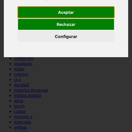
comportamiento
protagonistas
Aceptar
reptiles
abandono
Rechazar
adopci n
ferias
Configurar
higiene
snacks
acuario
iberzoo propet
comercios
estanques
viajar
conejos
cr a
navidad
especies invasoras
terapia asistida
agua
peces
camas
econom a
mascotas
aedpac