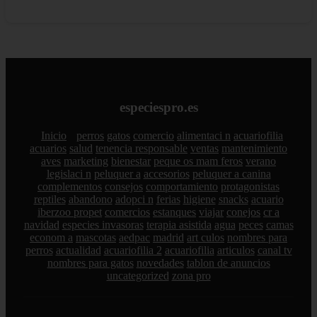
especiespro.es
Inicio
perros
gatos
comercio
alimentaci n
acuariofilia
acuarios
salud
tenencia responsable
ventas
mantenimiento
aves
marketing
bienestar
peque os mam feros
verano
legislaci n
peluquer a
accesorios
peluquer a canina
complementos
consejos
comportamiento
protagonistas
reptiles
abandono
adopci n
ferias
higiene
snacks
acuario
iberzoo propet
comercios
estanques
viajar
conejos
cr a
navidad
especies invasoras
terapia asistida
agua
peces
camas
econom a
mascotas
aedpac
madrid
art culos
nombres para
perros
actualidad
acuariofilia 2
acuariofilia
articulos
canal tv
nombres para gatos
novedades
tablon de anuncios
uncategorized
zona pro