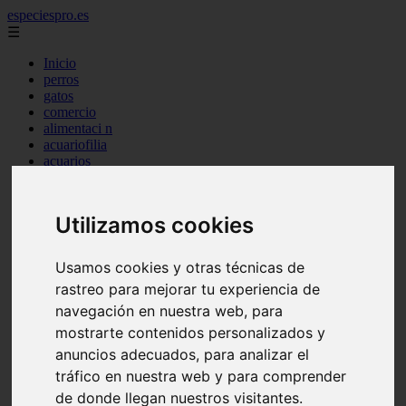
especiespro.es
☰
Inicio
perros
gatos
comercio
alimentaci n
acuariofilia
acuarios
salud
tenencia responsable
ventas
Utilizamos cookies
mantenimiento
aves
marketing
Usamos cookies y otras técnicas de
bienestar
rastreo para mejorar tu experiencia de
peque os mam feros
verano
navegación en nuestra web, para
legislaci n
mostrarte contenidos personalizados y
peluquer a
anuncios adecuados, para analizar el
accesorios
peluquer a canina
tráfico en nuestra web y para comprender
complementos
de donde llegan nuestros visitantes.
consejos