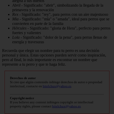
alegría a sus dueños
Abril
- Significado: "abrir", simbolizando la llegada de la
primavera y la renovación
Rex
- Significado: "rey", para perros con un aire majestuoso
Mia
- Significado: "mía" o "amada", ideal para perros que se
convierten en parte de la familia
Hércules
- Significado: "gloria de Hera", perfecto para perros
fuertes y valientes
Lola
- Significado: "dolor de la pena", para perras llenas de
energía y travesuras
Recuerda que elegir un nombre para tu perro es una decisión
personal y única. Estas opciones pueden servir como inspiración,
pero al final, lo más importante es encontrar un nombre que
represente a tu perro y que te haga feliz.
Derechos de autor
Si cree que algún contenido infringe derechos de autor o propiedad
intelectual, contacte en
bitelchux@yahoo.es
.
Copyright notice
If you believe any content infringes copyright or intellectual
property rights, please contact
bitelchux@yahoo.es
.