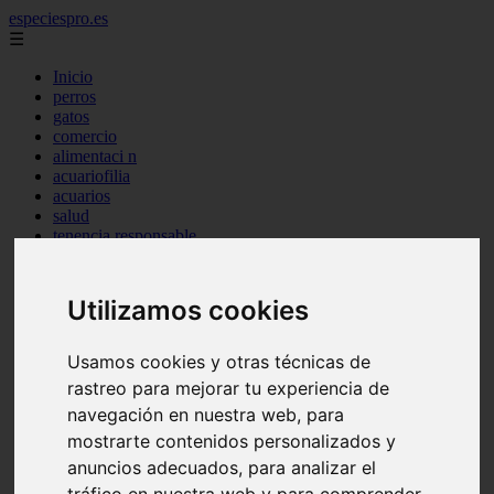
especiespro.es
☰
Inicio
perros
gatos
comercio
alimentaci n
acuariofilia
acuarios
salud
tenencia responsable
ventas
mantenimiento
aves
Utilizamos cookies
marketing
bienestar
peque os mam feros
Usamos cookies y otras técnicas de
verano
rastreo para mejorar tu experiencia de
legislaci n
navegación en nuestra web, para
peluquer a
accesorios
mostrarte contenidos personalizados y
peluquer a canina
anuncios adecuados, para analizar el
complementos
tráfico en nuestra web y para comprender
consejos