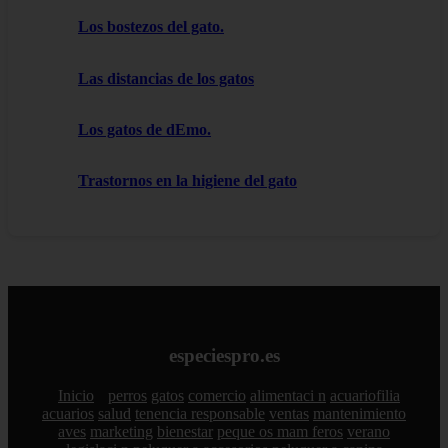
Los bostezos del gato.
Las distancias de los gatos
Los gatos de dEmo.
Trastornos en la higiene del gato
especiespro.es
Inicio
perros
gatos
comercio
alimentaci n
acuariofilia
acuarios
salud
tenencia responsable
ventas
mantenimiento
aves
marketing
bienestar
peque os mam feros
verano