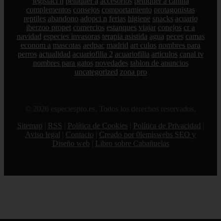
legislaci n
peluquer a
accesorios
peluquer a canina
complementos
consejos
comportamiento
protagonistas
reptiles
abandono
adopci n
ferias
higiene
snacks
acuario
iberzoo propet
comercios
estanques
viajar
conejos
cr a
navidad
especies invasoras
terapia asistida
agua
peces
camas
econom a
mascotas
aedpac
madrid
art culos
nombres para
perros
actualidad
acuariofilia 2
acuariofilia
articulos
canal tv
nombres para gatos
novedades
tablon de anuncios
uncategorized
zona pro
© 2026 especiespro.es. Todos los derechos reservados.
Sitemap
|
RSS
|
Política de Cookies
|
Política de Privacidad
|
Aviso legal
|
Contacto
|
Creado por 0lemiswebs SEO y
Diseño web
|
Libro sobre Cabañuelas