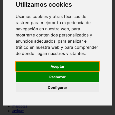
Utilizamos cookies
comportamiento
protagonistas
reptiles
Usamos cookies y otras técnicas de
abandono
rastreo para mejorar tu experiencia de
adopci n
ferias
navegación en nuestra web, para
higiene
mostrarte contenidos personalizados y
snacks
anuncios adecuados, para analizar el
acuario
iberzoo propet
tráfico en nuestra web y para comprender
comercios
de donde llegan nuestros visitantes.
estanques
viajar
conejos
Aceptar
cr a
navidad
Rechazar
especies invasoras
terapia asistida
Configurar
agua
peces
camas
econom a
mascotas
aedpac