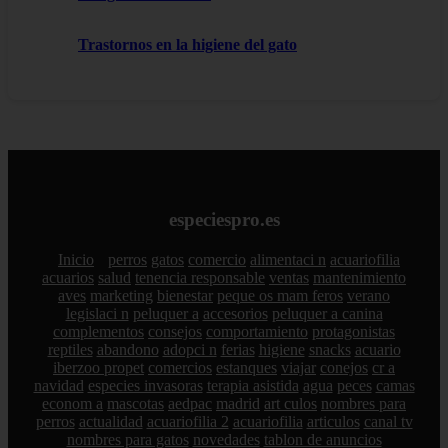
Trastornos en la higiene del gato
especiespro.es
Inicio
perros
gatos
comercio
alimentaci n
acuariofilia
acuarios
salud
tenencia responsable
ventas
mantenimiento
aves
marketing
bienestar
peque os mam feros
verano
legislaci n
peluquer a
accesorios
peluquer a canina
complementos
consejos
comportamiento
protagonistas
reptiles
abandono
adopci n
ferias
higiene
snacks
acuario
iberzoo propet
comercios
estanques
viajar
conejos
cr a
navidad
especies invasoras
terapia asistida
agua
peces
camas
econom a
mascotas
aedpac
madrid
art culos
nombres para
perros
actualidad
acuariofilia 2
acuariofilia
articulos
canal tv
nombres para gatos
novedades
tablon de anuncios