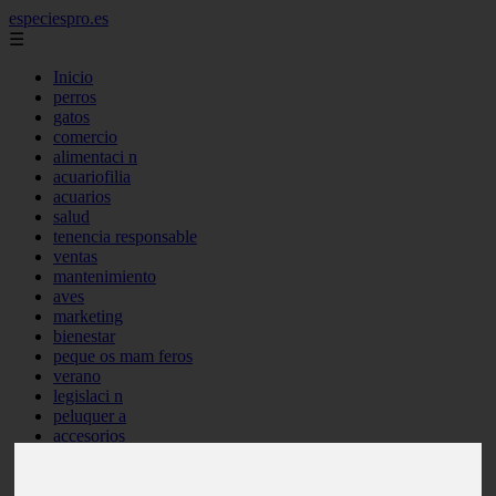
especiespro.es
☰
Inicio
perros
gatos
comercio
alimentaci n
acuariofilia
acuarios
salud
tenencia responsable
ventas
mantenimiento
aves
marketing
bienestar
peque os mam feros
verano
legislaci n
peluquer a
accesorios
peluquer a canina
complementos
consejos