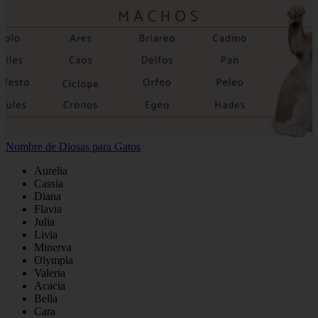
Nombre de Diosas para Gatos
Aurelia
Cassia
Diana
Flavia
Julia
Livia
Minerva
Olympia
Valeria
Acacia
Bella
Cara