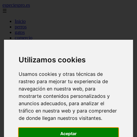
especiespro.es
☰
Inicio
perros
gatos
comercio
alimentaci n
acuariofilia
acuarios
Utilizamos cookies
salud
tenencia responsable
ventas
Usamos cookies y otras técnicas de
mantenimiento
rastreo para mejorar tu experiencia de
aves
marketing
navegación en nuestra web, para
bienestar
mostrarte contenidos personalizados y
peque os mam feros
anuncios adecuados, para analizar el
verano
legislaci n
tráfico en nuestra web y para comprender
peluquer a
de donde llegan nuestros visitantes.
accesorios
peluquer a canina
complementos
Aceptar
consejos