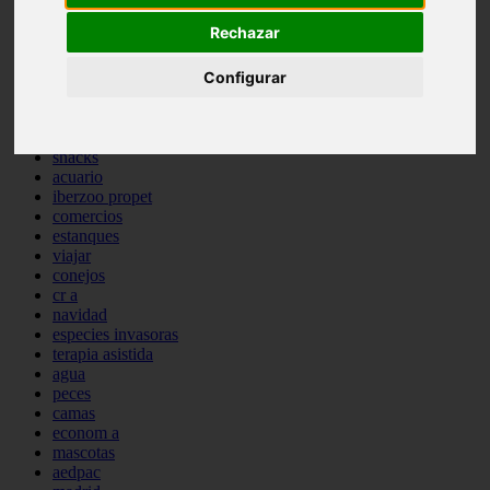
comportamiento
Rechazar
protagonistas
reptiles
Configurar
abandono
adopci n
ferias
higiene
snacks
acuario
iberzoo propet
comercios
estanques
viajar
conejos
cr a
navidad
especies invasoras
terapia asistida
agua
peces
camas
econom a
mascotas
aedpac