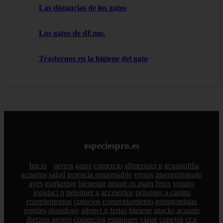
Las distancias de los gatos
Los gatos de dEmo.
Trastornos en la higiene del gato
especiespro.es
Inicio
perros
gatos
comercio
alimentaci n
acuariofilia
acuarios
salud
tenencia responsable
ventas
mantenimiento
aves
marketing
bienestar
peque os mam feros
verano
legislaci n
peluquer a
accesorios
peluquer a canina
complementos
consejos
comportamiento
protagonistas
reptiles
abandono
adopci n
ferias
higiene
snacks
acuario
iberzoo propet
comercios
estanques
viajar
conejos
cr a