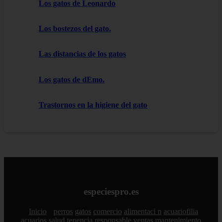
Los gatos de Leonardo
Los bostezos del gato.
Las distancias de los gatos
Los gatos de dEmo.
Trastornos en la higiene del gato
especiespro.es
Inicio
perros
gatos
comercio
alimentaci n
acuariofilia
acuarios
salud
tenencia responsable
ventas
mantenimiento