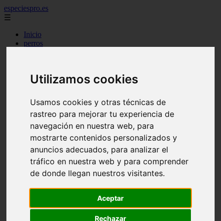
especiespro.es
☰
Inicio
perros
gatos
comercio
alimentaci n
Utilizamos cookies
acuariofilia
acuarios
salud
Usamos cookies y otras técnicas de
tenencia responsable
rastreo para mejorar tu experiencia de
ventas
mantenimiento
navegación en nuestra web, para
aves
mostrarte contenidos personalizados y
marketing
anuncios adecuados, para analizar el
bienestar
peque os mam feros
tráfico en nuestra web y para comprender
verano
de donde llegan nuestros visitantes.
legislaci n
peluquer a
accesorios
Aceptar
peluquer a canina
complementos
Rechazar
consejos