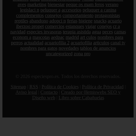
aves
marketing
bienestar
peque os mam feros
verano
legislaci n
peluquer a
accesorios
peluquer a canina
complementos
consejos
comportamiento
protagonistas
reptiles
abandono
adopci n
ferias
higiene
snacks
acuario
iberzoo propet
comercios
estanques
viajar
conejos
cr a
navidad
especies invasoras
terapia asistida
agua
peces
camas
econom a
mascotas
aedpac
madrid
art culos
nombres para
perros
actualidad
acuariofilia 2
acuariofilia
articulos
canal tv
nombres para gatos
novedades
tablon de anuncios
uncategorized
zona pro
© 2026 especiespro.es. Todos los derechos reservados.
Sitemap
|
RSS
|
Política de Cookies
|
Política de Privacidad
|
Aviso legal
|
Contacto
|
Creado por 0lemiswebs SEO y
Diseño web
|
Libro sobre Cabañuelas