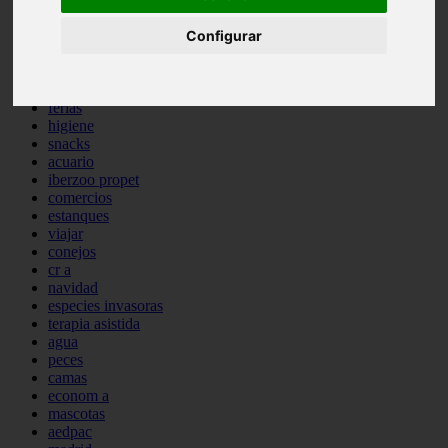
comportamiento
protagonistas
Configurar
reptiles
abandono
adopci n
ferias
higiene
snacks
acuario
iberzoo propet
comercios
estanques
viajar
conejos
cr a
navidad
especies invasoras
terapia asistida
agua
peces
camas
econom a
mascotas
aedpac