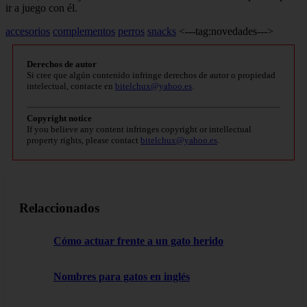
ir a juego con él.
accesorios
complementos
perros
snacks
<---tag:novedades--->
Derechos de autor
Si cree que algún contenido infringe derechos de autor o propiedad
intelectual, contacte en
bitelchux@yahoo.es
.
Copyright notice
If you believe any content infringes copyright or intellectual
property rights, please contact
bitelchux@yahoo.es
.
Relaccionados
Cómo actuar frente a un gato herido
Nombres para gatos en inglés