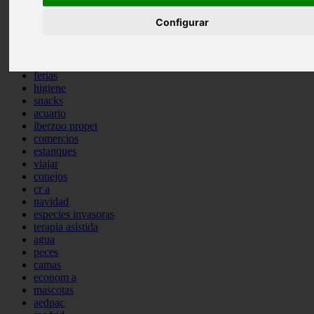
comportamiento
Configurar
protagonistas
reptiles
abandono
adopci n
ferias
higiene
snacks
acuario
iberzoo propet
comercios
estanques
viajar
conejos
cr a
navidad
especies invasoras
terapia asistida
agua
peces
camas
econom a
mascotas
aedpac