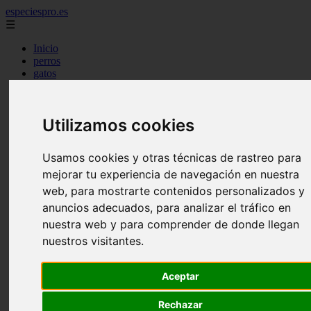
especiespro.es
☰
Inicio
perros
gatos
comercio
alimentaci n
acuariofilia
Utilizamos cookies
acuarios
salud
tenencia responsable
Usamos cookies y otras técnicas de rastreo para
ventas
mantenimiento
mejorar tu experiencia de navegación en nuestra
aves
web, para mostrarte contenidos personalizados y
marketing
anuncios adecuados, para analizar el tráfico en
bienestar
peque os mam feros
nuestra web y para comprender de donde llegan
verano
nuestros visitantes.
legislaci n
peluquer a
accesorios
Aceptar
peluquer a canina
complementos
Rechazar
consejos