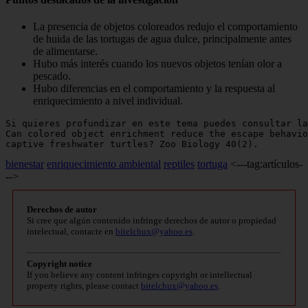
La presencia de objetos coloreados redujo el comportamiento
de huida de las tortugas de agua dulce, principalmente antes
de alimentarse.
Hubo más interés cuando los nuevos objetos tenían olor a
pescado.
Hubo diferencias en el comportamiento y la respuesta al
enriquecimiento a nivel individual.
Si quieres profundizar en este tema puedes consultar la
Can colored object enrichment reduce the escape behavio
captive freshwater turtles? Zoo Biology 40(2).
bienestar
enriquecimiento ambiental
reptiles
tortuga
<---tag:artículos-
-->
Derechos de autor
Si cree que algún contenido infringe derechos de autor o propiedad
intelectual, contacte en
bitelchux@yahoo.es
.
Copyright notice
If you believe any content infringes copyright or intellectual
property rights, please contact
bitelchux@yahoo.es
.