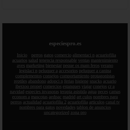
especiespro.es
Inicio
perros
gatos
comercio
alimentaci n
acuariofilia
acuarios
salud
tenencia responsable
ventas
mantenimiento
aves
marketing
bienestar
peque os mam feros
verano
legislaci n
peluquer a
accesorios
peluquer a canina
complementos
consejos
comportamiento
protagonistas
reptiles
abandono
adopci n
ferias
higiene
snacks
acuario
iberzoo propet
comercios
estanques
viajar
conejos
cr a
navidad
especies invasoras
terapia asistida
agua
peces
camas
econom a
mascotas
aedpac
madrid
art culos
nombres para
perros
actualidad
acuariofilia 2
acuariofilia
articulos
canal tv
nombres para gatos
novedades
tablon de anuncios
uncategorized
zona pro