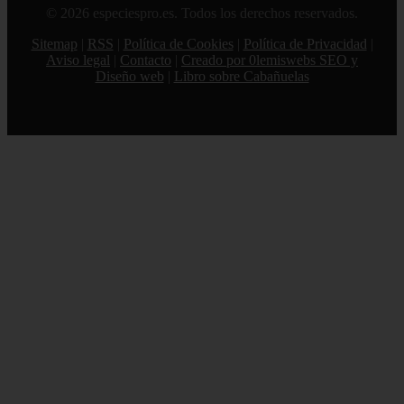
© 2026 especiespro.es. Todos los derechos reservados.
Sitemap
|
RSS
|
Política de Cookies
|
Política de Privacidad
|
Aviso legal
|
Contacto
|
Creado por 0lemiswebs SEO y
Diseño web
|
Libro sobre Cabañuelas