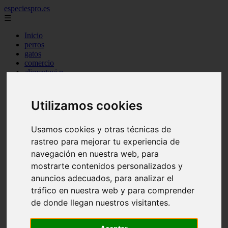
especiespro.es
☰
Inicio
perros
gatos
comercio
alimentaci n
acuariofilia
acuarios
salud
Utilizamos cookies
tenencia responsable
ventas
mantenimiento
Usamos cookies y otras técnicas de
aves
rastreo para mejorar tu experiencia de
marketing
navegación en nuestra web, para
bienestar
peque os mam feros
mostrarte contenidos personalizados y
verano
anuncios adecuados, para analizar el
legislaci n
tráfico en nuestra web y para comprender
peluquer a
accesorios
de donde llegan nuestros visitantes.
peluquer a canina
complementos
consejos