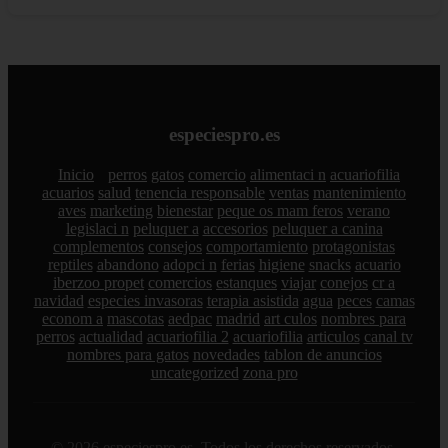
especiespro.es
Inicio
perros
gatos
comercio
alimentaci n
acuariofilia
acuarios
salud
tenencia responsable
ventas
mantenimiento
aves
marketing
bienestar
peque os mam feros
verano
legislaci n
peluquer a
accesorios
peluquer a canina
complementos
consejos
comportamiento
protagonistas
reptiles
abandono
adopci n
ferias
higiene
snacks
acuario
iberzoo propet
comercios
estanques
viajar
conejos
cr a
navidad
especies invasoras
terapia asistida
agua
peces
camas
econom a
mascotas
aedpac
madrid
art culos
nombres para
perros
actualidad
acuariofilia 2
acuariofilia
articulos
canal tv
nombres para gatos
novedades
tablon de anuncios
uncategorized
zona pro
© 2026 especiespro.es. Todos los derechos reservados.