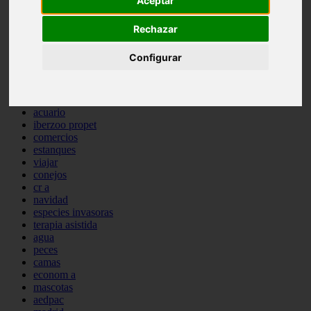
Aceptar
comportamiento
protagonistas
Rechazar
reptiles
abandono
Configurar
adopci n
ferias
higiene
snacks
acuario
iberzoo propet
comercios
estanques
viajar
conejos
cr a
navidad
especies invasoras
terapia asistida
agua
peces
camas
econom a
mascotas
aedpac