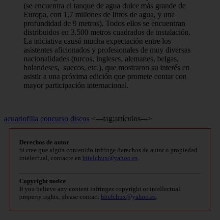
(se encuentra el tanque de agua dulce más grande de
Europa, con 1,7 millones de litros de agua, y una
profundidad de 9 metros). Todos ellos se encuentran
distribuidos en 3.500 metros cuadrados de instalación.
La iniciativa causó mucha expectación entre los
asistentes aficionados y profesionales de muy diversas
nacionalidades (turcos, ingleses, alemanes, belgas,
holandeses, suecos, etc.), que mostraron su interés en
asistir a una próxima edición que promete contar con
mayor participación internacional.
acuariofilia
concurso
discos
<---tag:artículos--->
Derechos de autor
Si cree que algún contenido infringe derechos de autor o propiedad
intelectual, contacte en
bitelchux@yahoo.es
.
Copyright notice
If you believe any content infringes copyright or intellectual
property rights, please contact
bitelchux@yahoo.es
.