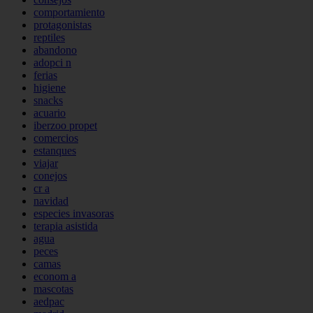
comportamiento
protagonistas
reptiles
abandono
adopci n
ferias
higiene
snacks
acuario
iberzoo propet
comercios
estanques
viajar
conejos
cr a
navidad
especies invasoras
terapia asistida
agua
peces
camas
econom a
mascotas
aedpac