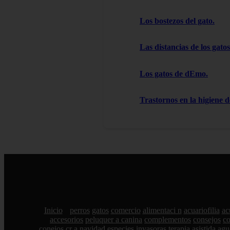
Los bostezos del gato.
Las distancias de los gatos
Los gatos de dEmo.
Trastornos en la higiene d
Inicio
perros
gatos
comercio
alimentaci n
acuariofilia
ac
accesorios
peluquer a canina
complementos
consejos
c
conejos
cr a
navidad
especies invasoras
terapia asistida
agu