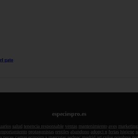
el gato
especiespro.es
uarios
salud
tenencia responsable
ventas
mantenimiento
aves
marketing
omportamiento
protagonistas
reptiles
abandono
adopci n
ferias
higiene
s
a
peces
camas
econom a
mascotas
aedpac
madrid
art culos
nombres par