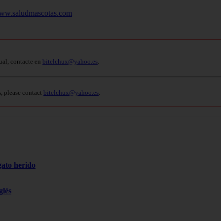
ww.saludmascotas.com
ual, contacte en
bitelchux@yahoo.es
.
s, please contact
bitelchux@yahoo.es
.
gato herido
glés