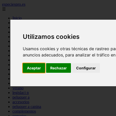
especiespro.es
☰
Inicio
perros
gatos
comercio
Utilizamos cookies
alimentaci n
acuariofilia
acuarios
Usamos cookies y otras técnicas de rastreo pa
salud
anuncios adecuados, para analizar el tráfico e
tenencia responsable
ventas
mantenimiento
Aceptar
Rechazar
Configurar
aves
marketing
bienestar
peque os mam feros
verano
legislaci n
peluquer a
accesorios
peluquer a canina
complementos
consejos