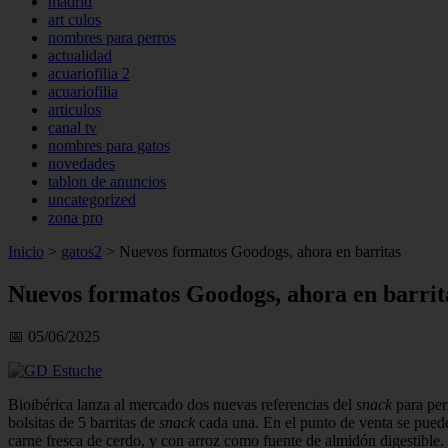
madrid
art culos
nombres para perros
actualidad
acuariofilia 2
acuariofilia
articulos
canal tv
nombres para gatos
novedades
tablon de anuncios
uncategorized
zona pro
Inicio
>
gatos2
>
Nuevos formatos Goodogs, ahora en barritas
Nuevos formatos Goodogs, ahora en barrit
📅 05/06/2025
Bioibérica lanza al mercado dos nuevas referencias del
snack
para per
bolsitas de 5 barritas de
snack
cada una. En el punto de venta se puede
carne fresca de cerdo, y con arroz como fuente de almidón digestible.