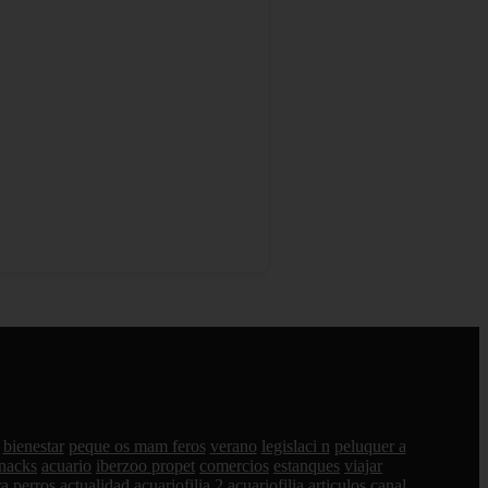
bienestar
peque os mam feros
verano
legislaci n
peluquer a
nacks
acuario
iberzoo propet
comercios
estanques
viajar
a perros
actualidad
acuariofilia 2
acuariofilia
articulos
canal