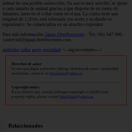
animal de una posible sustracción. Su uso es muy sencillo; se ajusta
a cada tamaño de animal gracias a que dispone de un metro de
diámetro, tanto en el collar como en el asa. La correa tiene una
longitud de 1,20 m, está reforzada con acero y su diseño es
ergonómico. Se comercializa en un atractivo expositor.
Para más información:
Japag-Distribuciones
– Tel.: 961 047 000 –
comercial@japag-distribuciones.com
antirrobo
collar
perro
seguridad
<---tag:novedades--->
Derechos de autor
Si cree que algún contenido infringe derechos de autor o propiedad
intelectual, contacte en
bitelchux@yahoo.es
.
Copyright notice
If you believe any content infringes copyright or intellectual
property rights, please contact
bitelchux@yahoo.es
.
Relaccionados