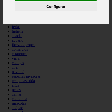
comportamiento
Configurar
protagonistas
reptiles
abandono
adopci n
ferias
higiene
snacks
acuario
iberzoo propet
comercios
estanques
viajar
conejos
cr a
navidad
especies invasoras
terapia asistida
agua
peces
camas
econom a
mascotas
aedpac