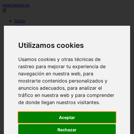
especiespro.es
☰
Inicio
perros
gatos
comercio
alimentaci n
Utilizamos cookies
acuariofilia
acuarios
salud
Usamos cookies y otras técnicas de
tenencia responsable
rastreo para mejorar tu experiencia de
ventas
navegación en nuestra web, para
mantenimiento
aves
mostrarte contenidos personalizados y
marketing
anuncios adecuados, para analizar el
bienestar
tráfico en nuestra web y para comprender
peque os mam feros
verano
de donde llegan nuestros visitantes.
legislaci n
peluquer a
Aceptar
accesorios
peluquer a canina
complementos
Rechazar
consejos