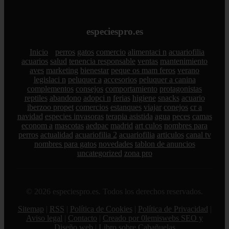
especiespro.es
Inicio
perros
gatos
comercio
alimentaci n
acuariofilia
acuarios
salud
tenencia responsable
ventas
mantenimiento
aves
marketing
bienestar
peque os mam feros
verano
legislaci n
peluquer a
accesorios
peluquer a canina
complementos
consejos
comportamiento
protagonistas
reptiles
abandono
adopci n
ferias
higiene
snacks
acuario
iberzoo propet
comercios
estanques
viajar
conejos
cr a
navidad
especies invasoras
terapia asistida
agua
peces
camas
econom a
mascotas
aedpac
madrid
art culos
nombres para
perros
actualidad
acuariofilia 2
acuariofilia
articulos
canal tv
nombres para gatos
novedades
tablon de anuncios
uncategorized
zona pro
© 2026 especiespro.es. Todos los derechos reservados.
Sitemap
|
RSS
|
Política de Cookies
|
Política de Privacidad
|
Aviso legal
|
Contacto
|
Creado por 0lemiswebs SEO y
Diseño web
|
Libro sobre Cabañuelas