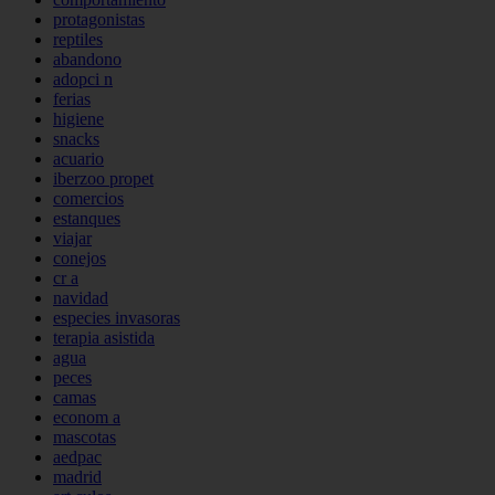
protagonistas
reptiles
abandono
adopci n
ferias
higiene
snacks
acuario
iberzoo propet
comercios
estanques
viajar
conejos
cr a
navidad
especies invasoras
terapia asistida
agua
peces
camas
econom a
mascotas
aedpac
madrid