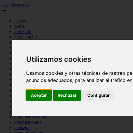
especiespro.es
☰
perros
gatos
comercio
alimentaci n
acuariofilia
acuarios
salud
Utilizamos cookies
tenencia responsable
ventas
mantenimiento
Usamos cookies y otras técnicas de rastreo pa
aves
marketing
anuncios adecuados, para analizar el tráfico e
bienestar
peque os mam feros
Aceptar
Rechazar
Configurar
verano
legislaci n
peluquer a
accesorios
peluquer a canina
complementos
consejos
comportamiento