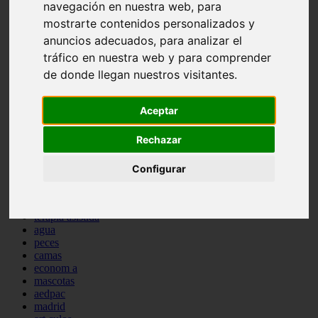
navegación en nuestra web, para
protagonistas
mostrarte contenidos personalizados y
reptiles
abandono
anuncios adecuados, para analizar el
adopci n
tráfico en nuestra web y para comprender
ferias
de donde llegan nuestros visitantes.
higiene
snacks
acuario
Aceptar
iberzoo propet
comercios
Rechazar
estanques
viajar
conejos
Configurar
cr a
navidad
especies invasoras
terapia asistida
agua
peces
camas
econom a
mascotas
aedpac
madrid