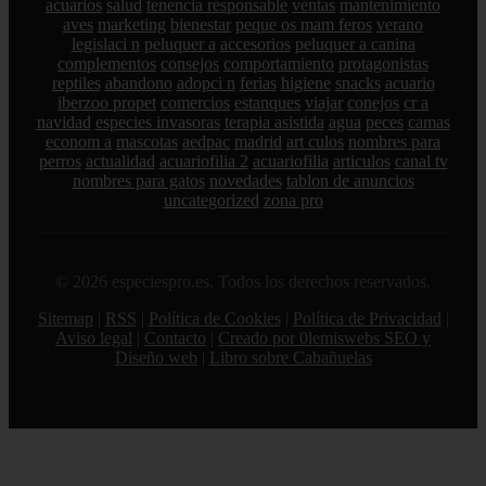
acuarios
salud
tenencia responsable
ventas
mantenimiento
aves
marketing
bienestar
peque os mam feros
verano
legislaci n
peluquer a
accesorios
peluquer a canina
complementos
consejos
comportamiento
protagonistas
reptiles
abandono
adopci n
ferias
higiene
snacks
acuario
iberzoo propet
comercios
estanques
viajar
conejos
cr a
navidad
especies invasoras
terapia asistida
agua
peces
camas
econom a
mascotas
aedpac
madrid
art culos
nombres para
perros
actualidad
acuariofilia 2
acuariofilia
articulos
canal tv
nombres para gatos
novedades
tablon de anuncios
uncategorized
zona pro
© 2026 especiespro.es. Todos los derechos reservados.
Sitemap
|
RSS
|
Política de Cookies
|
Política de Privacidad
|
Aviso legal
|
Contacto
|
Creado por 0lemiswebs SEO y
Diseño web
|
Libro sobre Cabañuelas