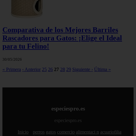
Comparativa de los Mejores Barriles
Rascadores para Gatos: ¡Elige el Ideal
para tu Felino!
30/05/2026
« Primera
‹ Anterior
25
26
27
28
29
Siguiente ›
Última »
especiespro.es
especiespro.es
Inicio
perros
gatos
comercio
alimentaci n
acuariofilia