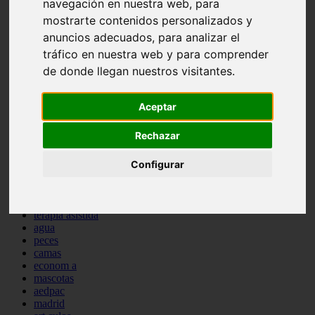
navegación en nuestra web, para
protagonistas
mostrarte contenidos personalizados y
reptiles
anuncios adecuados, para analizar el
abandono
adopci n
tráfico en nuestra web y para comprender
ferias
de donde llegan nuestros visitantes.
higiene
snacks
acuario
Aceptar
iberzoo propet
comercios
Rechazar
estanques
viajar
Configurar
conejos
cr a
navidad
especies invasoras
terapia asistida
agua
peces
camas
econom a
mascotas
aedpac
madrid