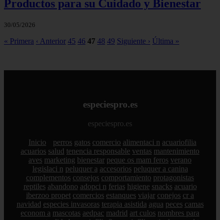
Productos para su Cuidado y Bienestar
30/05/2026
« Primera
‹ Anterior
45
46
47
48
49
Siguiente ›
Última »
especiespro.es
especiespro.es
Inicio
perros
gatos
comercio
alimentaci n
acuariofilia
acuarios
salud
tenencia responsable
ventas
mantenimiento
aves
marketing
bienestar
peque os mam feros
verano
legislaci n
peluquer a
accesorios
peluquer a canina
complementos
consejos
comportamiento
protagonistas
reptiles
abandono
adopci n
ferias
higiene
snacks
acuario
iberzoo propet
comercios
estanques
viajar
conejos
cr a
navidad
especies invasoras
terapia asistida
agua
peces
camas
econom a
mascotas
aedpac
madrid
art culos
nombres para