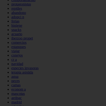
protagonistas
reptiles
abandono
adopci n
ferias
higiene
snacks
acuario
iberzoo propet
comercios
estanques
viajar
conejos
cr a
navidad
especies invasoras
terapia asistida
agua
peces
camas
econom a
mascotas
aedpac
madrid