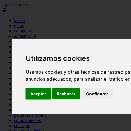
especiespro.es
☰
perros
gatos
comercio
alimentaci n
acuariofilia
acuarios
salud
Utilizamos cookies
tenencia responsable
ventas
mantenimiento
Usamos cookies y otras técnicas de rastreo pa
aves
marketing
anuncios adecuados, para analizar el tráfico e
bienestar
peque os mam feros
Aceptar
Rechazar
Configurar
verano
legislaci n
peluquer a
accesorios
peluquer a canina
complementos
consejos
comportamiento