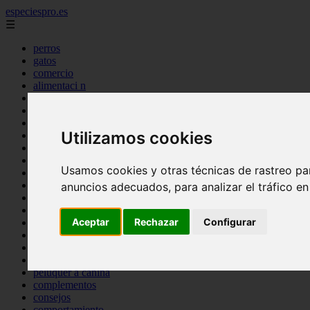
especiespro.es
☰
perros
gatos
comercio
alimentaci n
acuariofilia
acuarios
salud
Utilizamos cookies
tenencia responsable
ventas
mantenimiento
Usamos cookies y otras técnicas de rastreo pa
aves
marketing
anuncios adecuados, para analizar el tráfico e
bienestar
peque os mam feros
Aceptar
Rechazar
Configurar
verano
legislaci n
peluquer a
accesorios
peluquer a canina
complementos
consejos
comportamiento