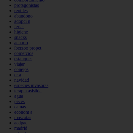
protagonistas
reptiles
abandono
adopci n
ferias
higiene
snacks
acuario
iberzoo propet
comercios
estanques
viajar
conejos
cr a
navidad
especies invasoras
terapia asistida
agua
peces
camas
econom a
mascotas
aedpac
madrid