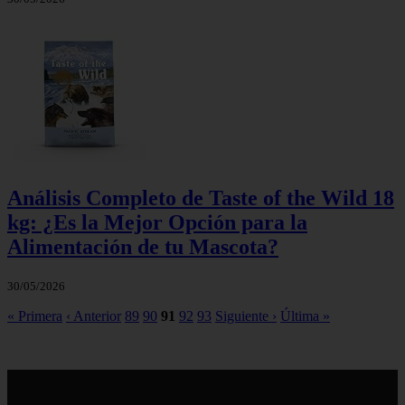
Análisis Completo de Taste of the Wild 18
kg: ¿Es la Mejor Opción para la
Alimentación de tu Mascota?
30/05/2026
« Primera
‹ Anterior
89
90
91
92
93
Siguiente ›
Última »