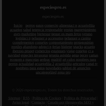
especiespro.es
especiespro.es
Inicio
perros
gatos
comercio
alimentaci n
acuariofilia
acuarios
salud
tenencia responsable
ventas
mantenimiento
aves
marketing
bienestar
peque os mam feros
verano
legislaci n
peluquer a
accesorios
peluquer a canina
complementos
consejos
comportamiento
protagonistas
reptiles
abandono
adopci n
ferias
higiene
snacks
acuario
iberzoo propet
comercios
estanques
viajar
conejos
cr a
navidad
especies invasoras
terapia asistida
agua
peces
camas
econom a
mascotas
aedpac
madrid
art culos
nombres para
perros
actualidad
acuariofilia 2
acuariofilia
articulos
canal tv
nombres para gatos
novedades
tablon de anuncios
uncategorized
zona pro
© 2026 especiespro.es. Todos los derechos reservados.
Sitemap
|
RSS
|
Política de Cookies
|
Política de Privacidad
|
Aviso legal
|
Contacto
|
Creado por 0lemiswebs SEO y