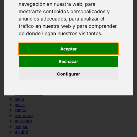
navegación en nuestra web, para
protagonistas
mostrarte contenidos personalizados y
reptiles
abandono
anuncios adecuados, para analizar el
adopci n
tráfico en nuestra web y para comprender
ferias
de donde llegan nuestros visitantes.
higiene
snacks
acuario
Aceptar
iberzoo propet
comercios
estanques
Rechazar
viajar
conejos
Configurar
cr a
navidad
especies invasoras
terapia asistida
agua
peces
camas
econom a
mascotas
aedpac
madrid