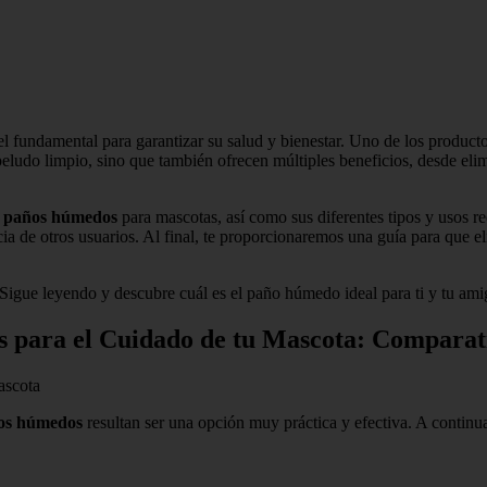
el fundamental para garantizar su salud y bienestar. Uno de los productos
 peludo limpio, sino que también ofrecen múltiples beneficios, desde eli
s
paños húmedos
para mascotas, así como sus diferentes tipos y usos
ia de otros usuarios. Al final, te proporcionaremos una guía para que e
¡Sigue leyendo y descubre cuál es el paño húmedo ideal para ti y tu am
s para el Cuidado de tu Mascota: Comparat
ascota
os húmedos
resultan ser una opción muy práctica y efectiva. A contin