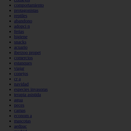
comportamiento
protagonistas
reptiles
abandono
adopci n
ferias
higiene
snacks
acuario
iberzoo propet
comercios
estanques
viajar
conejos
cr a
navidad
especies invasoras
terapia asistida
agua
peces
camas
econom a
mascotas
aedpac