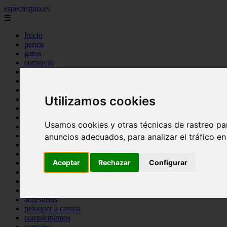
especiespro.es
☰
Inicio
perros
gatos
comercio
alimentaci n
acuariofilia
acuarios
Utilizamos cookies
salud
tenencia responsable
ventas
Usamos cookies y otras técnicas de rastreo pa
mantenimiento
aves
anuncios adecuados, para analizar el tráfico e
marketing
bienestar
Aceptar
Rechazar
Configurar
peque os mam feros
verano
legislaci n
peluquer a
accesorios
peluquer a canina
complementos
consejos