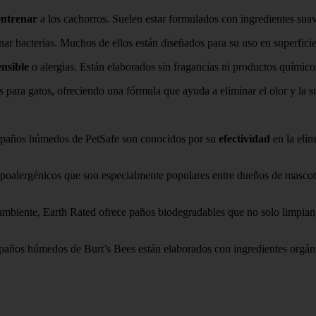
entrenar
a los cachorros. Suelen estar formulados con ingredientes suave
nar bacterias. Muchos de ellos están diseñados para su uso en superficie
ensible
o alergias. Están elaborados sin fragancias ni productos químico
para gatos, ofreciendo una fórmula que ayuda a eliminar el olor y la s
s paños húmedos de PetSafe son conocidos por su
efectividad
en la elim
ipoalergénicos que son especialmente populares entre dueños de mascota
biente, Earth Rated ofrece paños biodegradables que no solo limpian, 
s paños húmedos de Burt’s Bees están elaborados con ingredientes orgá