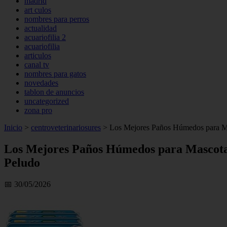
madrid
art culos
nombres para perros
actualidad
acuariofilia 2
acuariofilia
articulos
canal tv
nombres para gatos
novedades
tablon de anuncios
uncategorized
zona pro
Inicio
>
centroveterinariosures
>
Los Mejores Paños Húmedos para Mas
Los Mejores Paños Húmedos para Mascotas
Peludo
📅 30/05/2026