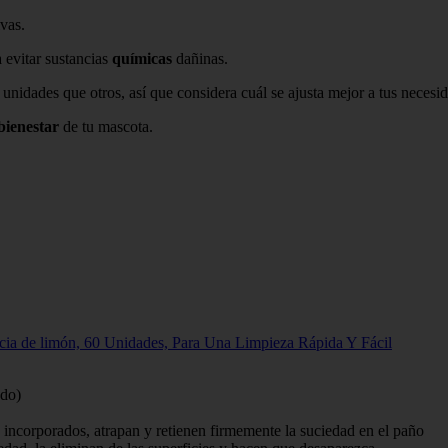
vas.
a evitar sustancias
químicas
dañinas.
unidades que otros, así que considera cuál se ajusta mejor a tus necesi
bienestar
de tu mascota.
a de limón, 60 Unidades, Para Una Limpieza Rápida Y Fácil
ado)
ncorporados, atrapan y retienen firmemente la suciedad en el paño