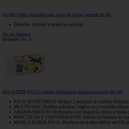
Swiffer Paños húmedos para mopa de limón, paquete de 40
Disuelve, absorbe y atrapa la suciedad
Ver en Amazon
Bestseller No. 4
DIA SUPER PACO toallitas limpiadoras multiusos envase 80 uds
PACK ECONÓMICO: Incluye 2 paquetes de toallitas limpiadoras
MULTIUSOS: Toallitas prácticas, higiénicas y versátiles ideales 
AROMA FRESCO: Perfumadas con fragancia cítrica a limón que 
PRÁCTICAS Y CONVENIENTES: Diseño en formato de toallitas húm
MARCA SUPER PACO: Producto de la línea Héroe del Día de SUP