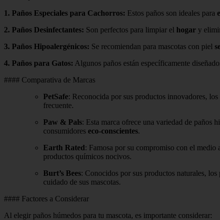
1.
Paños Especiales para Cachorros
:
Estos paños son ideales para
2.
Paños Desinfectantes
:
Son perfectos para limpiar el
hogar
y elimi
3.
Paños Hipoalergénicos
:
Se recomiendan para mascotas con piel
s
4.
Paños para Gatos
:
Algunos paños están específicamente diseñados 
#### Comparativa de Marcas
PetSafe
: Reconocida por sus productos innovadores, lo
frecuente.
Paw & Pals
: Esta marca ofrece una variedad de paños h
consumidores
eco-conscientes
.
Earth Rated
: Famosa por su compromiso con el medio am
productos químicos nocivos.
Burt’s Bees
: Conocidos por sus productos naturales, lo
cuidado de sus mascotas.
#### Factores a Considerar
Al elegir paños húmedos para tu mascota, es importante considerar: