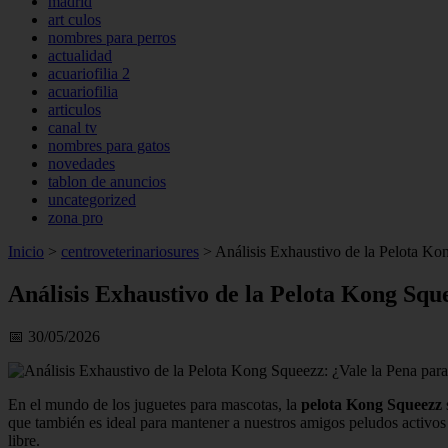
madrid
art culos
nombres para perros
actualidad
acuariofilia 2
acuariofilia
articulos
canal tv
nombres para gatos
novedades
tablon de anuncios
uncategorized
zona pro
Inicio
>
centroveterinariosures
>
Análisis Exhaustivo de la Pelota Ko
Análisis Exhaustivo de la Pelota Kong Squ
📅 30/05/2026
En el mundo de los juguetes para mascotas, la
pelota Kong Squeezz
que también es ideal para mantener a nuestros amigos peludos activos y
libre.