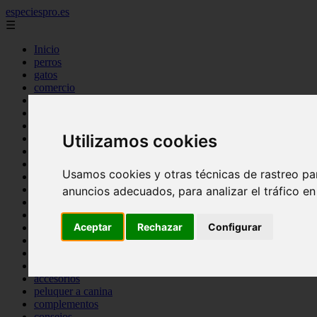
especiespro.es
☰
Inicio
perros
gatos
comercio
alimentaci n
acuariofilia
acuarios
Utilizamos cookies
salud
tenencia responsable
ventas
Usamos cookies y otras técnicas de rastreo pa
mantenimiento
aves
anuncios adecuados, para analizar el tráfico e
marketing
bienestar
Aceptar
Rechazar
Configurar
peque os mam feros
verano
legislaci n
peluquer a
accesorios
peluquer a canina
complementos
consejos