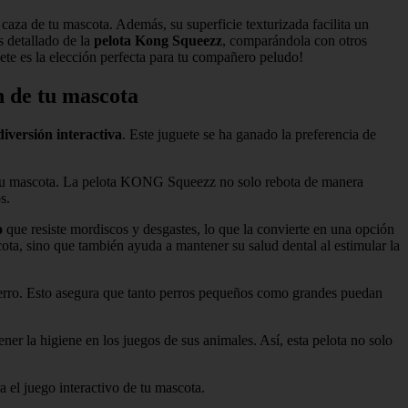
 caza de tu mascota. Además, su superficie texturizada facilita un
s detallado de la
pelota Kong Squeezz
, comparándola con otros
uete es la elección perfecta para tu compañero peludo!
n de tu mascota
diversión interactiva
. Este juguete se ha ganado la preferencia de
 de tu mascota. La pelota KONG Squeezz no solo rebota de manera
s.
o
que resiste mordiscos y desgastes, lo que la convierte en una opción
cota, sino que también ayuda a mantener su salud dental al estimular la
 perro. Esto asegura que tanto perros pequeños como grandes puedan
r la higiene en los juegos de sus animales. Así, esta pelota no solo
a el juego interactivo de tu mascota.