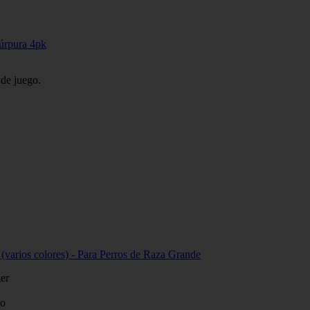
úrpura 4pk
 de juego.
(varios colores) - Para Perros de Raza Grande
ger
do