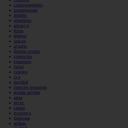
comportamiento
protagonistas
reptiles
abandono
adopci n
ferias
higiene
snacks
acuario
iberzoo propet
comercios
estanques
viajar
conejos
cr a
navidad
especies invasoras
terapia asistida
agua
peces
camas
econom a
mascotas
aedpac