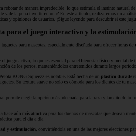
a rebotar de manera impredecible, lo que estimula el instinto natural de
 vale la pena invertir en una? En este artículo, realizaremos un análisi
icas y opiniones de usuarios. ¡Sigue leyendo para descubrir si este jug
 para el juego interactivo y la estimulació
 juguetes para mascotas, especialmente diseñada para ofrecer horas de
y el juego activo, lo que es esencial para el bienestar físico y mental
nción de los perros, manteniéndolos entretenidos durante largos periodo
 la Pelota KONG Squeezz es notable. Está hecha de un
plástico durader
juguetes. Su textura suave no solo es cómoda para los dientes de tu mas
 cual permite elegir la opción más adecuada para la raza y tamaño de tu
 hace aún más atractiva para los dueños de mascotas que desean mantene
ctica para el día a día.
dad
y
estimulación
, convirtiéndola en una de las mejores elecciones par