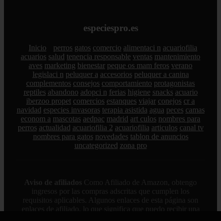
especiespro.es
Inicio
perros
gatos
comercio
alimentaci n
acuariofilia
acuarios
salud
tenencia responsable
ventas
mantenimiento
aves
marketing
bienestar
peque os mam feros
verano
legislaci n
peluquer a
accesorios
peluquer a canina
complementos
consejos
comportamiento
protagonistas
reptiles
abandono
adopci n
ferias
higiene
snacks
acuario
iberzoo propet
comercios
estanques
viajar
conejos
cr a
navidad
especies invasoras
terapia asistida
agua
peces
camas
econom a
mascotas
aedpac
madrid
art culos
nombres para
perros
actualidad
acuariofilia 2
acuariofilia
articulos
canal tv
nombres para gatos
novedades
tablon de anuncios
uncategorized
zona pro
Aviso de afiliados
Como Afiliado de Amazon, obtengo
ingresos por las compras adscritas que cumplen los
requisitos aplicables. Algunos enlaces de esta página son
enlaces de afiliado, lo que significa que puedo recibir una
pequeña comisión sin coste adicional para ti si realizas una