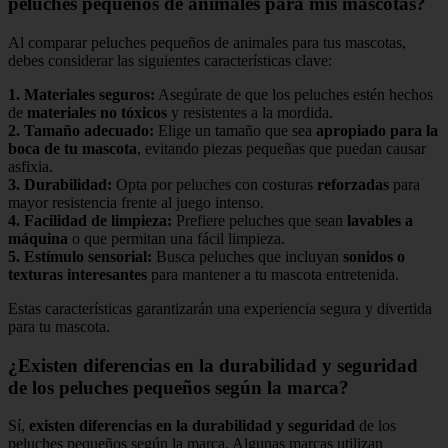
peluches pequeños de animales para mis mascotas?
Al comparar peluches pequeños de animales para tus mascotas,
debes considerar las siguientes características clave:
1.
Materiales seguros
:
Asegúrate de que los peluches estén hechos
de
materiales no tóxicos
y resistentes a la mordida.
2.
Tamaño adecuado
:
Elige un tamaño que sea
apropiado para la
boca de tu mascota
, evitando piezas pequeñas que puedan causar
asfixia.
3.
Durabilidad
:
Opta por peluches con costuras
reforzadas
para
mayor resistencia frente al juego intenso.
4.
Facilidad de limpieza
:
Prefiere peluches que sean
lavables a
máquina
o que permitan una fácil limpieza.
5.
Estímulo sensorial
:
Busca peluches que incluyan
sonidos o
texturas interesantes
para mantener a tu mascota entretenida.
Estas características garantizarán una experiencia segura y divertida
para tu mascota.
¿Existen diferencias en la durabilidad y seguridad
de los peluches pequeños según la marca?
Sí,
existen diferencias en la durabilidad y seguridad
de los
peluches pequeños según la marca. Algunas marcas utilizan