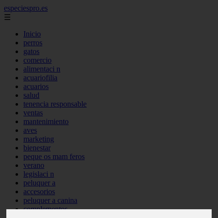
especiespro.es
☰
Inicio
perros
gatos
comercio
alimentaci n
acuariofilia
acuarios
salud
tenencia responsable
ventas
mantenimiento
aves
marketing
bienestar
peque os mam feros
verano
legislaci n
peluquer a
accesorios
peluquer a canina
complementos
consejos