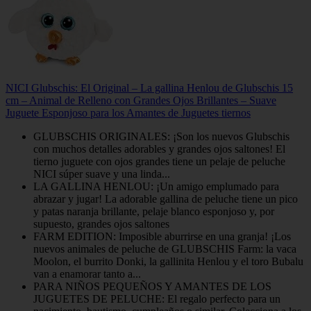
NICI Glubschis: El Original – La gallina Henlou de Glubschis 15
cm – Animal de Relleno con Grandes Ojos Brillantes – Suave
Juguete Esponjoso para los Amantes de Juguetes tiernos
GLUBSCHIS ORIGINALES: ¡Son los nuevos Glubschis
con muchos detalles adorables y grandes ojos saltones! El
tierno juguete con ojos grandes tiene un pelaje de peluche
NICI súper suave y una linda...
LA GALLINA HENLOU: ¡Un amigo emplumado para
abrazar y jugar! La adorable gallina de peluche tiene un pico
y patas naranja brillante, pelaje blanco esponjoso y, por
supuesto, grandes ojos saltones
FARM EDITION: Imposible aburrirse en una granja! ¡Los
nuevos animales de peluche de GLUBSCHIS Farm: la vaca
Moolon, el burrito Donki, la gallinita Henlou y el toro Bubalu
van a enamorar tanto a...
PARA NIÑOS PEQUEÑOS Y AMANTES DE LOS
JUGUETES DE PELUCHE: El regalo perfecto para un