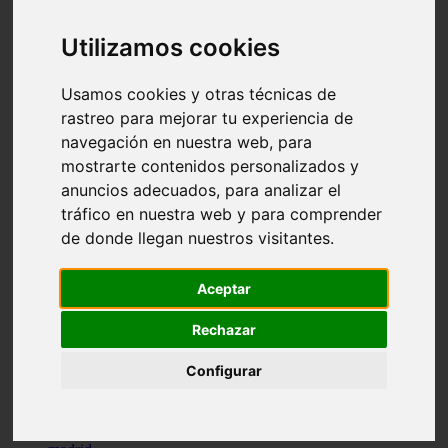
comportamiento
protagonistas
Utilizamos cookies
reptiles
abandono
adopci n
Usamos cookies y otras técnicas de
ferias
rastreo para mejorar tu experiencia de
higiene
navegación en nuestra web, para
snacks
acuario
mostrarte contenidos personalizados y
iberzoo propet
anuncios adecuados, para analizar el
comercios
tráfico en nuestra web y para comprender
estanques
viajar
de donde llegan nuestros visitantes.
conejos
cr a
navidad
Aceptar
especies invasoras
terapia asistida
Rechazar
agua
peces
Configurar
camas
econom a
mascotas
aedpac