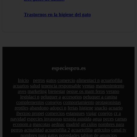
Trastornos en la higiene del gato
especiespro.es
Inicio
perros
gatos
comercio
alimentaci n
acuariofilia
acuarios
salud
tenencia responsable
ventas
mantenimiento
aves
marketing
bienestar
peque os mam feros
verano
legislaci n
peluquer a
accesorios
peluquer a canina
complementos
consejos
comportamiento
protagonistas
reptiles
abandono
adopci n
ferias
higiene
snacks
acuario
iberzoo propet
comercios
estanques
viajar
conejos
cr a
navidad
especies invasoras
terapia asistida
agua
peces
camas
econom a
mascotas
aedpac
madrid
art culos
nombres para
perros
actualidad
acuariofilia 2
acuariofilia
articulos
canal tv
nombres para gatos
novedades
tablon de anuncios