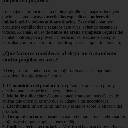
piojillos en pájaros?
Los mejores productos para eliminar piojillos en pájaros incluyen
opciones como
sprays insecticidas específicos
,
poderes de
imidacloprid
y
polvos antiparasitarios
. Es crucial optar por
productos
certificados y seguros
para aves, evitando sustancias
tóxicas. Además, el uso de
baños de arena
y
limpieza regular
del
hábitat contribuyen a prevenir infestaciones. Recuerda siempre
consultar con un veterinario antes de aplicar cualquier tratamiento.
¿Qué factores considerar al elegir un tratamiento
contra piojillos en aves?
Al elegir un tratamiento contra piojillos en aves, es importante
considerar los siguientes factores:
1.
Composición del producto
:
Asegúrate de que sea seguro y
efectivo para la especie de ave que tienes.
2.
Modo de aplicación
:
Algunos tratamientos son más fáciles de
aplicar que otros; elige uno que se adapte a tus necesidades.
3.
Efectividad
:
Investiga opiniones y estudios sobre la eficacia del
producto.
4.
Tiempo de acción
:
Considera cuánto tiempo tarda en eliminar los
piojillos y si requiere aplicaciones múltiples.
5.
Posibles efectos secundarios
:
Verifica si hay reacciones adversas