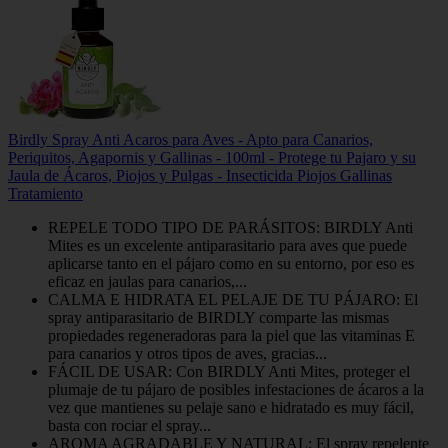
Birdly Spray Anti Acaros para Aves - Apto para Canarios,
Periquitos, Agapornis y Gallinas - 100ml - Protege tu Pajaro y su
Jaula de Ácaros, Piojos y Pulgas - Insecticida Piojos Gallinas
Tratamiento
REPELE TODO TIPO DE PARÁSITOS: BIRDLY Anti
Mites es un excelente antiparasitario para aves que puede
aplicarse tanto en el pájaro como en su entorno, por eso es
eficaz en jaulas para canarios,...
CALMA E HIDRATA EL PELAJE DE TU PÁJARO: El
spray antiparasitario de BIRDLY comparte las mismas
propiedades regeneradoras para la piel que las vitaminas E
para canarios y otros tipos de aves, gracias...
FÁCIL DE USAR: Con BIRDLY Anti Mites, proteger el
plumaje de tu pájaro de posibles infestaciones de ácaros a la
vez que mantienes su pelaje sano e hidratado es muy fácil,
basta con rociar el spray...
AROMA AGRADABLE Y NATURAL: El spray repelente