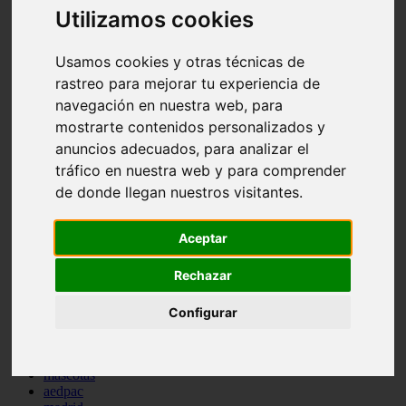
Utilizamos cookies
comportamiento
protagonistas
reptiles
Usamos cookies y otras técnicas de
abandono
adopci n
rastreo para mejorar tu experiencia de
ferias
navegación en nuestra web, para
higiene
mostrarte contenidos personalizados y
snacks
acuario
anuncios adecuados, para analizar el
iberzoo propet
tráfico en nuestra web y para comprender
comercios
de donde llegan nuestros visitantes.
estanques
viajar
conejos
Aceptar
cr a
navidad
Rechazar
especies invasoras
terapia asistida
agua
Configurar
peces
camas
econom a
mascotas
aedpac