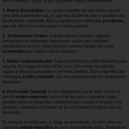
efecto residual, lo que ayuda a prevenir futuras infestaciones.
3.
Polvos Insecticidas
:
Los polvos pueden ser una buena opción
para aplicaciones directas, ya que son fáciles de usar y permiten una
dosificación controlada. Busca aquellos que contengan
pyrethrins
,
que son efectivos contra piojos y otros parásitos.
4.
Tratamientos Orales
:
Aunque menos comunes, algunos
veterinarios recomiendan tratamientos orales para combatir
infestaciones severas. Estos pueden contener sustancias como
ivermectina
que actúan a nivel sistémico.
5.
Baños Antiparasitarios
:
Algunos productos están diseñados para
mezclar en el agua de baño de las aves, ofreciendo un método
seguro y efectivo para tratar y prevenir piojillos. Busca aquellos que
contengan
aceites esenciales
que son conocidos por sus propiedades
repelentes.
6.
Prevención Natural
:
En la comparativa, no se debe olvidar el
uso de
aceites esenciales
como el de lavanda o citronela. Estos
pueden usarse en pequeñas cantidades para ayudar a disuadir a los
piojillos y mantener el entorno de las aves menos propicio para su
desarrollo.
Es esencial recordar que, al elegir un tratamiento, se debe tener en
cuenta la
especie específica
de ave y su estado de salud. Siempre es