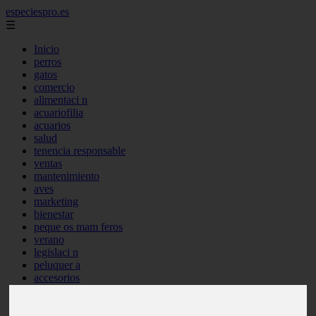
especiespro.es
☰
Inicio
perros
gatos
comercio
alimentaci n
acuariofilia
acuarios
salud
tenencia responsable
ventas
mantenimiento
aves
marketing
bienestar
peque os mam feros
verano
legislaci n
peluquer a
accesorios
peluquer a canina
complementos
consejos