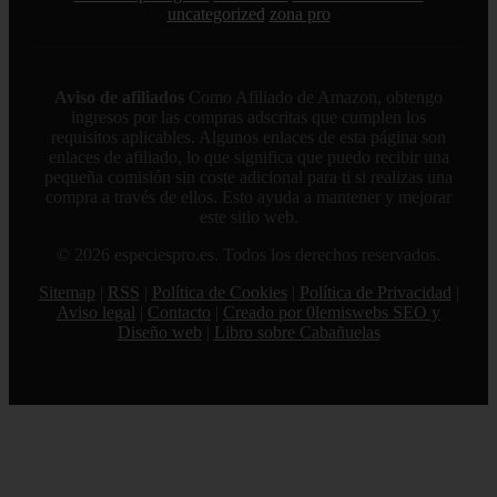
uncategorized
zona pro
Aviso de afiliados
Como Afiliado de Amazon, obtengo
ingresos por las compras adscritas que cumplen los
requisitos aplicables. Algunos enlaces de esta página son
enlaces de afiliado, lo que significa que puedo recibir una
pequeña comisión sin coste adicional para ti si realizas una
compra a través de ellos. Esto ayuda a mantener y mejorar
este sitio web.
© 2026 especiespro.es. Todos los derechos reservados.
Sitemap
|
RSS
|
Política de Cookies
|
Política de Privacidad
|
Aviso legal
|
Contacto
|
Creado por 0lemiswebs SEO y
Diseño web
|
Libro sobre Cabañuelas