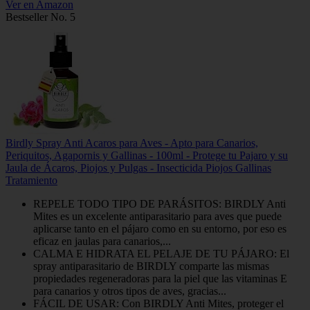
Ver en Amazon
Bestseller No. 5
Birdly Spray Anti Acaros para Aves - Apto para Canarios,
Periquitos, Agapornis y Gallinas - 100ml - Protege tu Pajaro y su
Jaula de Ácaros, Piojos y Pulgas - Insecticida Piojos Gallinas
Tratamiento
REPELE TODO TIPO DE PARÁSITOS: BIRDLY Anti
Mites es un excelente antiparasitario para aves que puede
aplicarse tanto en el pájaro como en su entorno, por eso es
eficaz en jaulas para canarios,...
CALMA E HIDRATA EL PELAJE DE TU PÁJARO: El
spray antiparasitario de BIRDLY comparte las mismas
propiedades regeneradoras para la piel que las vitaminas E
para canarios y otros tipos de aves, gracias...
FÁCIL DE USAR: Con BIRDLY Anti Mites, proteger el