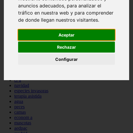
anuncios adecuados, para analizar el
comportamiento
protagonistas
tráfico en nuestra web y para comprender
reptiles
de donde llegan nuestros visitantes.
abandono
adopci n
ferias
Aceptar
higiene
snacks
Rechazar
acuario
iberzoo propet
comercios
Configurar
estanques
viajar
conejos
cr a
navidad
especies invasoras
terapia asistida
agua
peces
camas
econom a
mascotas
aedpac