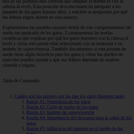
una de las posturas más curiosas que adoptan al dormir es con la
cabeza al revés. Esta posición desconcertante ha intrigado a los
amantes de los gatos durante años, y muchos se preguntan por qué
los felinos eligen dormir de esta manera.
Exploraremos las posibles razones detrás de este comportamiento de
sueño tan particular de los gatos. Examinaremos las teorías
científicas que explican por qué los gatos duermen con la cabeza al
revés y cómo esto puede estar relacionado con su anatomía y su
instinto de supervivencia. También discutiremos si esta postura de
sueño tiene algún beneficio para los gatos y cómo los dueños de
mascotas pueden ayudar a que sus felinos duerman de manera
cómoda y segura.
Tabla de Contenido
Cuáles son las razones por las que los gatos duermen tanto
Razón #1: Naturaleza de los gatos
Razón #2: Ciclo de sueño de los gatos
Razón #3: Instinto de supervivencia
Razón #4: Importancia del descanso para la salud de los
gatos
Razón #5: Influencia del entorno en el sueño de los
gatos