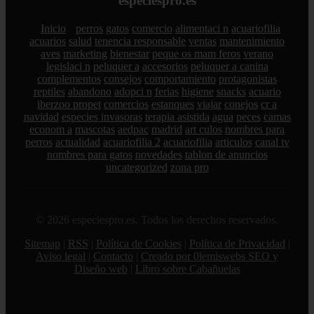
especiespro.es
Inicio
perros
gatos
comercio
alimentaci n
acuariofilia
acuarios
salud
tenencia responsable
ventas
mantenimiento
aves
marketing
bienestar
peque os mam feros
verano
legislaci n
peluquer a
accesorios
peluquer a canina
complementos
consejos
comportamiento
protagonistas
reptiles
abandono
adopci n
ferias
higiene
snacks
acuario
iberzoo propet
comercios
estanques
viajar
conejos
cr a
navidad
especies invasoras
terapia asistida
agua
peces
camas
econom a
mascotas
aedpac
madrid
art culos
nombres para
perros
actualidad
acuariofilia 2
acuariofilia
articulos
canal tv
nombres para gatos
novedades
tablon de anuncios
uncategorized
zona pro
© 2026 especiespro.es. Todos los derechos reservados.
Sitemap
|
RSS
|
Política de Cookies
|
Política de Privacidad
|
Aviso legal
|
Contacto
|
Creado por 0lemiswebs SEO y
Diseño web
|
Libro sobre Cabañuelas