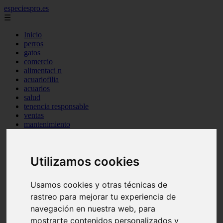
especiespro.es
☰
Inicio
perros
gatos
comercio
alimentaci n
acuariofilia
acuarios
salud
tenencia responsable
ventas
mantenimiento
aves
marketing
bienestar
Utilizamos cookies
peque os mam feros
verano
legislaci n
Usamos cookies y otras técnicas de
peluquer a
rastreo para mejorar tu experiencia de
accesorios
peluquer a canina
navegación en nuestra web, para
complementos
mostrarte contenidos personalizados y
consejos