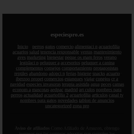
especiespro.es
Inicio
perros
gatos
comercio
alimentaci n
acuariofilia
acuarios
salud
tenencia responsable
ventas
mantenimiento
aves
marketing
bienestar
peque os mam feros
verano
legislaci n
peluquer a
accesorios
peluquer a canina
complementos
consejos
comportamiento
protagonistas
reptiles
abandono
adopci n
ferias
higiene
snacks
acuario
iberzoo propet
comercios
estanques
viajar
conejos
cr a
navidad
especies invasoras
terapia asistida
agua
peces
camas
econom a
mascotas
aedpac
madrid
art culos
nombres para
perros
actualidad
acuariofilia 2
acuariofilia
articulos
canal tv
nombres para gatos
novedades
tablon de anuncios
uncategorized
zona pro
Aviso de afiliados
Como Afiliado de Amazon, obtengo
ingresos por las compras adscritas que cumplen los