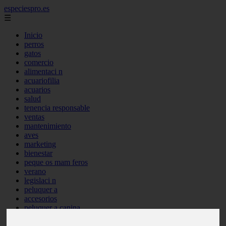
especiespro.es
☰
Inicio
perros
gatos
comercio
alimentaci n
acuariofilia
acuarios
salud
tenencia responsable
ventas
mantenimiento
aves
marketing
bienestar
peque os mam feros
verano
legislaci n
peluquer a
accesorios
peluquer a canina
complementos
consejos