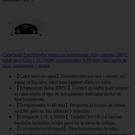
Creacloud Esterilizador manicura profesional, Aire caliente 200°C,
calor seco Caja 1,5L 300W, temporizador 0-60 min, para salón de
uñas, peluquería y dental
【Calor seco sin agua】Desinfección por aire caliente, sin
vapor ni líquidos; ideal para higiene diaria en salón.
【Temperatura hasta 200°C】Control ajustable para adaptar
el calor según el tipo de herramienta; indicador de luz de
funcionamiento.
【Temporizador 0–60 min】Programa el tiempo de forma
sencilla para un uso cómodo y repetible.
【Compacto 1,5L y 300W】Tamaño 30×18×14 cm con
bandejas incluidas; ocupa poco en la mesa de trabajo.
【Uso amplio profesional】Para herramientas de uñas,
peluquería y uso dental con instrumental metálico resistente al