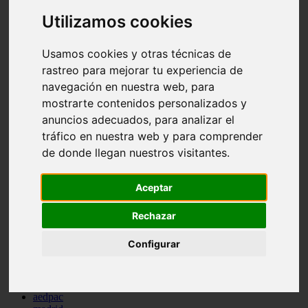
comportamiento
Utilizamos cookies
protagonistas
reptiles
abandono
Usamos cookies y otras técnicas de
adopci n
rastreo para mejorar tu experiencia de
ferias
navegación en nuestra web, para
higiene
snacks
mostrarte contenidos personalizados y
acuario
anuncios adecuados, para analizar el
iberzoo propet
tráfico en nuestra web y para comprender
comercios
estanques
de donde llegan nuestros visitantes.
viajar
conejos
cr a
Aceptar
navidad
especies invasoras
Rechazar
terapia asistida
agua
Configurar
peces
camas
econom a
mascotas
aedpac