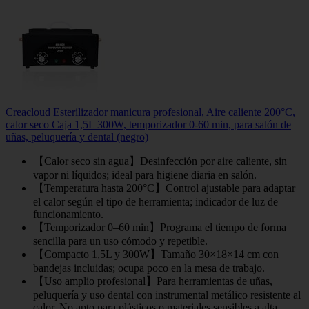
Creacloud Esterilizador manicura profesional, Aire caliente 200°C,
calor seco Caja 1,5L 300W, temporizador 0-60 min, para salón de
uñas, peluquería y dental (negro)
【Calor seco sin agua】Desinfección por aire caliente, sin
vapor ni líquidos; ideal para higiene diaria en salón.
【Temperatura hasta 200°C】Control ajustable para adaptar
el calor según el tipo de herramienta; indicador de luz de
funcionamiento.
【Temporizador 0–60 min】Programa el tiempo de forma
sencilla para un uso cómodo y repetible.
【Compacto 1,5L y 300W】Tamaño 30×18×14 cm con
bandejas incluidas; ocupa poco en la mesa de trabajo.
【Uso amplio profesional】Para herramientas de uñas,
peluquería y uso dental con instrumental metálico resistente al
calor. No apto para plásticos o materiales sensibles a alta