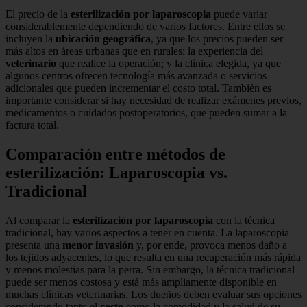
El precio de la
esterilización por laparoscopia
puede variar
considerablemente dependiendo de varios factores. Entre ellos se
incluyen la
ubicación geográfica
, ya que los precios pueden ser
más altos en áreas urbanas que en rurales; la experiencia del
veterinario
que realice la operación; y la clínica elegida, ya que
algunos centros ofrecen tecnología más avanzada o servicios
adicionales que pueden incrementar el costo total. También es
importante considerar si hay necesidad de realizar exámenes previos,
medicamentos o cuidados postoperatorios, que pueden sumar a la
factura total.
Comparación entre métodos de
esterilización: Laparoscopia vs.
Tradicional
Al comparar la
esterilización por laparoscopia
con la técnica
tradicional, hay varios aspectos a tener en cuenta. La laparoscopia
presenta una
menor invasión
y, por ende, provoca menos daño a
los tejidos adyacentes, lo que resulta en una recuperación más rápida
y menos molestias para la perra. Sin embargo, la técnica tradicional
puede ser menos costosa y está más ampliamente disponible en
muchas clínicas veterinarias. Los dueños deben evaluar sus opciones
considerando tanto el
costo
como la comodidad y la salud de su