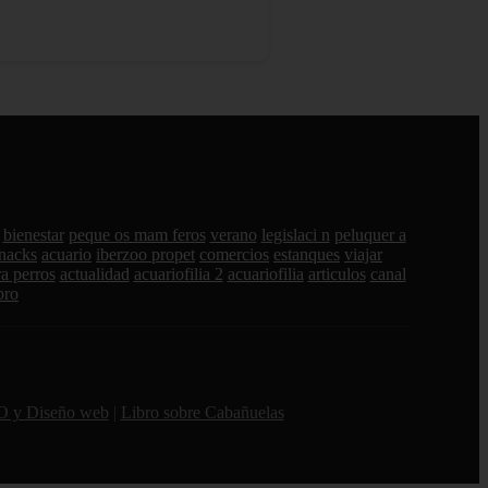
bienestar
peque os mam feros
verano
legislaci n
peluquer a
nacks
acuario
iberzoo propet
comercios
estanques
viajar
a perros
actualidad
acuariofilia 2
acuariofilia
articulos
canal
pro
O y Diseño web
|
Libro sobre Cabañuelas