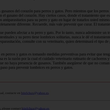
 gusanos del corazón para perros y gatos. Pero mientras que los perros
en el gusano del corazón. Hay ciertos casos, donde el tratamiento que es
 antiparasitarios para su perro y gato en lugar de tratarlos usted mismo.
pletamente diferente. Recuerde, más vale prevenir que curar. El tratami
 pueden afectar a tu perro y gato. Por lo tanto, nunca administre un tr
testinales y su perro tiene lombrices solitarias, nunca le dé el tratamient
 desparasitación, consulte con su veterinario, quien determinará el tipo d
 en perros y gatos es tomando medidas preventivas para evitar que tenga
 la razón por la cual el cuidado veterinario rutinario de cachorros y 
e que no haya presencia de gusanos. También asegúrese de que no coman 
paso para prevenir lombrices en perros y gatos.
ual, contacte en
bitelchux@yahoo.es
.
s, please contact
bitelchux@yahoo.es
.