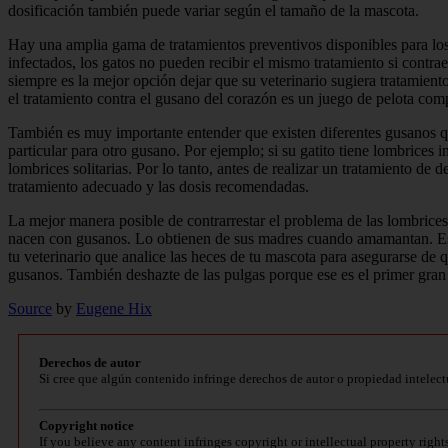
dosificación también puede variar según el tamaño de la mascota.
Hay una amplia gama de tratamientos preventivos disponibles para los
infectados, los gatos no pueden recibir el mismo tratamiento si contra
siempre es la mejor opción dejar que su veterinario sugiera tratamientos
el tratamiento contra el gusano del corazón es un juego de pelota com
También es muy importante entender que existen diferentes gusanos que
particular para otro gusano. Por ejemplo; si su gatito tiene lombrices in
lombrices solitarias. Por lo tanto, antes de realizar un tratamiento de
tratamiento adecuado y las dosis recomendadas.
La mejor manera posible de contrarrestar el problema de las lombrices
nacen con gusanos. Lo obtienen de sus madres cuando amamantan. Esa es
tu veterinario que analice las heces de tu mascota para asegurarse d
gusanos. También deshazte de las pulgas porque ese es el primer gran 
Source
by
Eugene Hix
Derechos de autor
Si cree que algún contenido infringe derechos de autor o propiedad intelect
Copyright notice
If you believe any content infringes copyright or intellectual property right