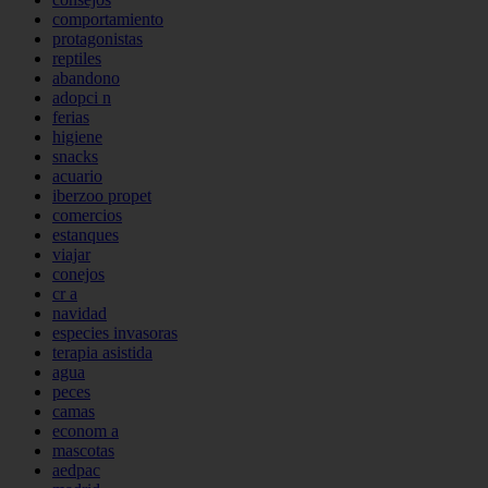
comportamiento
protagonistas
reptiles
abandono
adopci n
ferias
higiene
snacks
acuario
iberzoo propet
comercios
estanques
viajar
conejos
cr a
navidad
especies invasoras
terapia asistida
agua
peces
camas
econom a
mascotas
aedpac