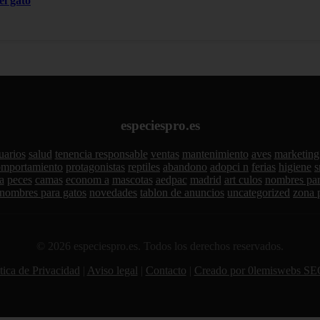
el gato
especiespro.es
uarios
salud
tenencia responsable
ventas
mantenimiento
aves
marketing
omportamiento
protagonistas
reptiles
abandono
adopci n
ferias
higiene
s
a
peces
camas
econom a
mascotas
aedpac
madrid
art culos
nombres par
nombres para gatos
novedades
tablon de anuncios
uncategorized
zona 
© 2026 especiespro.es. Todos los derechos reservados.
tica de Privacidad
|
Aviso legal
|
Contacto
|
Creado por 0lemiswebs SE