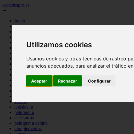
especiespro.es
☰
Inicio
perros
gatos
comercio
alimentaci n
Utilizamos cookies
acuariofilia
acuarios
Usamos cookies y otras técnicas de rastreo pa
salud
tenencia responsable
anuncios adecuados, para analizar el tráfico e
ventas
mantenimiento
aves
Aceptar
Rechazar
Configurar
marketing
bienestar
peque os mam feros
verano
legislaci n
peluquer a
accesorios
peluquer a canina
complementos
consejos