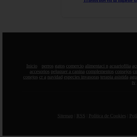
Trastornos en la higiene d
Inicio
perros
gatos
comercio
alimentaci n
acuariofilia
ac
accesorios
peluquer a canina
complementos
consejos
c
conejos
cr a
navidad
especies invasoras
terapia asistida
agu
tv
Sitemap
|
RSS
|
Política de Cookies
|
Polí