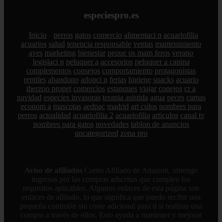
especiespro.es
Inicio
perros
gatos
comercio
alimentaci n
acuariofilia
acuarios
salud
tenencia responsable
ventas
mantenimiento
aves
marketing
bienestar
peque os mam feros
verano
legislaci n
peluquer a
accesorios
peluquer a canina
complementos
consejos
comportamiento
protagonistas
reptiles
abandono
adopci n
ferias
higiene
snacks
acuario
iberzoo propet
comercios
estanques
viajar
conejos
cr a
navidad
especies invasoras
terapia asistida
agua
peces
camas
econom a
mascotas
aedpac
madrid
art culos
nombres para
perros
actualidad
acuariofilia 2
acuariofilia
articulos
canal tv
nombres para gatos
novedades
tablon de anuncios
uncategorized
zona pro
Aviso de afiliados
Como Afiliado de Amazon, obtengo
ingresos por las compras adscritas que cumplen los
requisitos aplicables. Algunos enlaces de esta página son
enlaces de afiliado, lo que significa que puedo recibir una
pequeña comisión sin coste adicional para ti si realizas una
compra a través de ellos. Esto ayuda a mantener y mejorar