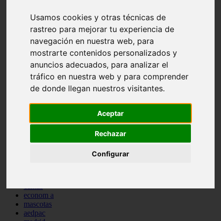
comportamiento
Usamos cookies y otras técnicas de
protagonistas
reptiles
rastreo para mejorar tu experiencia de
abandono
navegación en nuestra web, para
adopci n
mostrarte contenidos personalizados y
ferias
higiene
anuncios adecuados, para analizar el
snacks
tráfico en nuestra web y para comprender
acuario
de donde llegan nuestros visitantes.
iberzoo propet
comercios
estanques
Aceptar
viajar
conejos
cr a
Rechazar
navidad
especies invasoras
Configurar
terapia asistida
agua
peces
camas
econom a
mascotas
aedpac