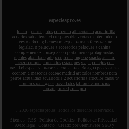
especiespro.es
Inicio
perros
gatos
comercio
alimentaci n
acuariofilia
acuarios
salud
tenencia responsable
ventas
mantenimiento
aves
marketing
bienestar
peque os mam feros
verano
legislaci n
peluquer a
accesorios
peluquer a canina
complementos
consejos
comportamiento
protagonistas
reptiles
abandono
adopci n
ferias
higiene
snacks
acuario
iberzoo propet
comercios
estanques
viajar
conejos
cr a
navidad
especies invasoras
terapia asistida
agua
peces
camas
econom a
mascotas
aedpac
madrid
art culos
nombres para
perros
actualidad
acuariofilia 2
acuariofilia
articulos
canal tv
nombres para gatos
novedades
tablon de anuncios
uncategorized
zona pro
© 2026 especiespro.es. Todos los derechos reservados.
Sitemap
|
RSS
|
Política de Cookies
|
Política de Privacidad
|
Aviso legal
|
Contacto
|
Creado por 0lemiswebs SEO y