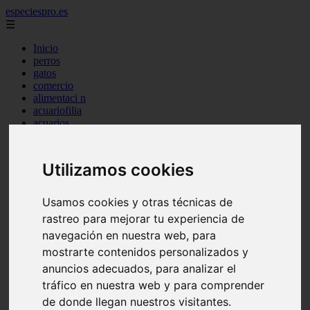
especiespro.es
☰
Inicio
perros
gatos
comercio
alimentaci n
acuariofilia
acuarios
salud
tenencia responsable
ventas
Utilizamos cookies
mantenimiento
aves
marketing
Usamos cookies y otras técnicas de
bienestar
rastreo para mejorar tu experiencia de
peque os mam feros
navegación en nuestra web, para
verano
legislaci n
mostrarte contenidos personalizados y
peluquer a
anuncios adecuados, para analizar el
accesorios
tráfico en nuestra web y para comprender
peluquer a canina
complementos
de donde llegan nuestros visitantes.
consejos