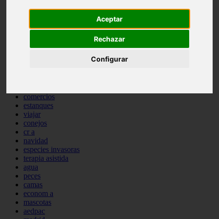
comportamiento
protagonistas
Aceptar
reptiles
abandono
Rechazar
adopci n
ferias
Configurar
higiene
snacks
acuario
iberzoo propet
comercios
estanques
viajar
conejos
cr a
navidad
especies invasoras
terapia asistida
agua
peces
camas
econom a
mascotas
aedpac