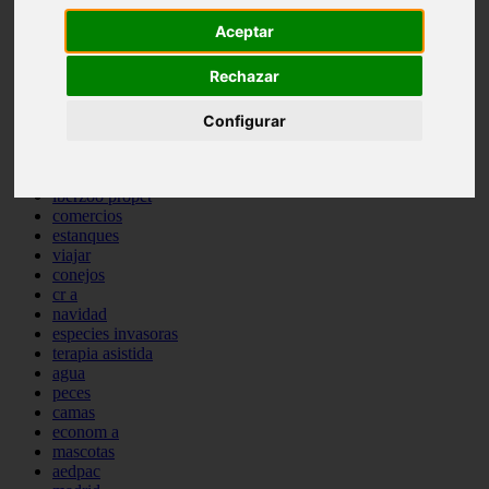
comportamiento
Aceptar
protagonistas
reptiles
Rechazar
abandono
adopci n
ferias
Configurar
higiene
snacks
acuario
iberzoo propet
comercios
estanques
viajar
conejos
cr a
navidad
especies invasoras
terapia asistida
agua
peces
camas
econom a
mascotas
aedpac