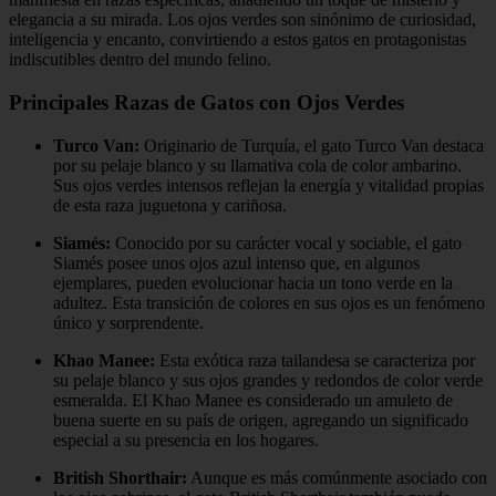
elegancia a su mirada. Los ojos verdes son sinónimo de curiosidad,
inteligencia y encanto, convirtiendo a estos gatos en protagonistas
indiscutibles dentro del mundo felino.
Principales Razas de Gatos con Ojos Verdes
Turco Van:
Originario de Turquía, el gato Turco Van destaca
por su pelaje blanco y su llamativa cola de color ambarino.
Sus ojos verdes intensos reflejan la energía y vitalidad propias
de esta raza juguetona y cariñosa.
Siamés:
Conocido por su carácter vocal y sociable, el gato
Siamés posee unos ojos azul intenso que, en algunos
ejemplares, pueden evolucionar hacia un tono verde en la
adultez. Esta transición de colores en sus ojos es un fenómeno
único y sorprendente.
Khao Manee:
Esta exótica raza tailandesa se caracteriza por
su pelaje blanco y sus ojos grandes y redondos de color verde
esmeralda. El Khao Manee es considerado un amuleto de
buena suerte en su país de origen, agregando un significado
especial a su presencia en los hogares.
British Shorthair:
Aunque es más comúnmente asociado con