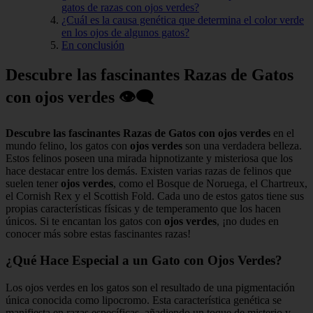
gatos de razas con ojos verdes?
¿Cuál es la causa genética que determina el color verde
en los ojos de algunos gatos?
En conclusión
Descubre las fascinantes Razas de Gatos
con ojos verdes
👁️‍🗨️
Descubre las fascinantes Razas de Gatos con ojos verdes
en el
mundo felino, los gatos con
ojos verdes
son una verdadera belleza.
Estos felinos poseen una mirada hipnotizante y misteriosa que los
hace destacar entre los demás. Existen varias razas de felinos que
suelen tener
ojos verdes
, como el Bosque de Noruega, el Chartreux,
el Cornish Rex y el Scottish Fold. Cada uno de estos gatos tiene sus
propias características físicas y de temperamento que los hacen
únicos. Si te encantan los gatos con
ojos verdes
, ¡no dudes en
conocer más sobre estas fascinantes razas!
¿Qué Hace Especial a un Gato con Ojos Verdes?
Los ojos verdes en los gatos son el resultado de una pigmentación
única conocida como lipocromo. Esta característica genética se
manifiesta en razas específicas, añadiendo un toque de misterio y