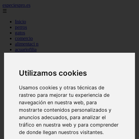
especiespro.es
☰
Inicio
perros
gatos
comercio
alimentaci n
acuariofilia
acuarios
salud
tenencia responsable
Utilizamos cookies
ventas
mantenimiento
aves
Usamos cookies y otras técnicas de
marketing
bienestar
rastreo para mejorar tu experiencia de
peque os mam feros
navegación en nuestra web, para
verano
mostrarte contenidos personalizados y
legislaci n
peluquer a
anuncios adecuados, para analizar el
accesorios
tráfico en nuestra web y para comprender
peluquer a canina
de donde llegan nuestros visitantes.
complementos
consejos