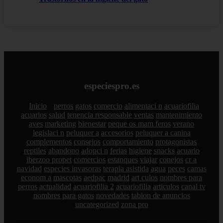
especiespro.es
Inicio
perros
gatos
comercio
alimentaci n
acuariofilia
acuarios
salud
tenencia responsable
ventas
mantenimiento
aves
marketing
bienestar
peque os mam feros
verano
legislaci n
peluquer a
accesorios
peluquer a canina
complementos
consejos
comportamiento
protagonistas
reptiles
abandono
adopci n
ferias
higiene
snacks
acuario
iberzoo propet
comercios
estanques
viajar
conejos
cr a
navidad
especies invasoras
terapia asistida
agua
peces
camas
econom a
mascotas
aedpac
madrid
art culos
nombres para
perros
actualidad
acuariofilia 2
acuariofilia
articulos
canal tv
nombres para gatos
novedades
tablon de anuncios
uncategorized
zona pro