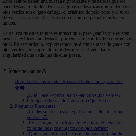
Estos felinos tienen una mirada hipnotizante y misteriosa que los
hace destacar entre los demás. Algunas de las razas que suelen tener
ojos verdes son el gato esfinge, el británico de pelo corto y el turco
de Van. Los ojos verdes les dan un encanto especial y los hacen
únicos.
La belleza de estos felinos es indiscutible, pero ¿sabías que existen
razas específicas que destacan por tener este cautivador color en sus
ojos? En este artículo, exploraremos las distintas razas de gatos con
ojos verdes y te sorprenderás al descubrir la diversidad y
singularidad que cada una de ellas posee.
📄 Índice de Gatuno🐱
Descubre las fascinantes Razas de Gatos con ojos verdes
👁️‍🗨️
¿Qué Hace Especial a un Gato con Ojos Verdes?
Principales Razas de Gatos con Ojos Verdes
Preguntas Frecuentes
¿Cuáles son las razas de gatos que suelen tener ojos
verdes? 🐱
¿Existe alguna relación entre el color del pelaje y el
color de los ojos en gatos con ojos verdes?
¿Qué características físicas distintivas presentan los