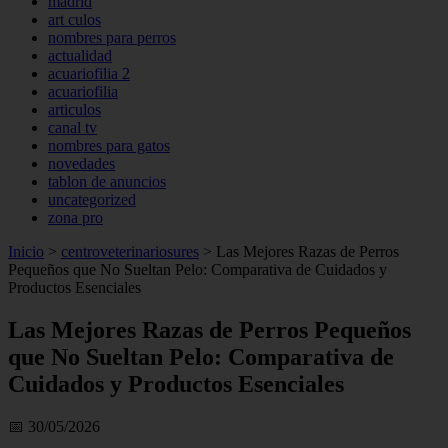
madrid
art culos
nombres para perros
actualidad
acuariofilia 2
acuariofilia
articulos
canal tv
nombres para gatos
novedades
tablon de anuncios
uncategorized
zona pro
Inicio
>
centroveterinariosures
>
Las Mejores Razas de Perros
Pequeños que No Sueltan Pelo: Comparativa de Cuidados y
Productos Esenciales
Las Mejores Razas de Perros Pequeños
que No Sueltan Pelo: Comparativa de
Cuidados y Productos Esenciales
📅 30/05/2026