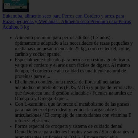
Eukanuba, alimento seco para Perros con Cordero y arroz para
Razas pequeñas y Medianas - Alimento seco Premium para Perros
Adultos, 3 kg
Alimento premium para perros adultos (1-7 años) -
óptimamente adaptado a las necesidades de razas pequeñas y
medianas que pesan menos de 25 kg, como el teckel, collie,
carlino y cocker spaniel
Especialmente indicado para perros con estómago delicado,
ya que el cordero y el arroz son fáciles de digerir. Al mismo
tiempo, el cordero de alta calidad es una fuente natural de
proteínas para el...
El alimento contiene una mezcla de fibras alimentarias
adaptada con prebióticos (FOS, MOS) y pulpa de remolacha,
que favorecen una digestión saludable / Fuentes naturales de
Omega-6 y Omega-3 que...
Con L-carnitina, que favorece el metabolismo de las grasas
para mantener el peso ideal y reducir la carga sobre las
articulaciones / El complejo de antioxidantes con vitamina E
refuerza el sistema...
Forma especial de croqueta y sistema de cuidado dental
DentaDefense para dientes limpios y sanos / Sin colorantes ni
aromatizantes artificiales ni OMG / Envase reciclable