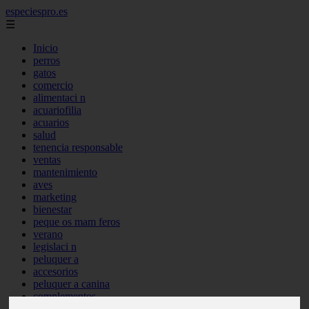
especiespro.es
☰
Inicio
perros
gatos
comercio
alimentaci n
acuariofilia
acuarios
salud
tenencia responsable
ventas
mantenimiento
aves
marketing
bienestar
peque os mam feros
verano
legislaci n
peluquer a
accesorios
peluquer a canina
complementos
consejos