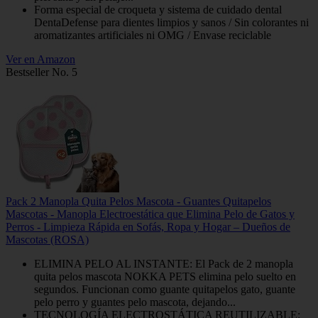
Forma especial de croqueta y sistema de cuidado dental
DentaDefense para dientes limpios y sanos / Sin colorantes ni
aromatizantes artificiales ni OMG / Envase reciclable
Ver en Amazon
Bestseller No. 5
Pack 2 Manopla Quita Pelos Mascota - Guantes Quitapelos
Mascotas - Manopla Electroestática que Elimina Pelo de Gatos y
Perros - Limpieza Rápida en Sofás, Ropa y Hogar – Dueños de
Mascotas (ROSA)
ELIMINA PELO AL INSTANTE: El Pack de 2 manopla
quita pelos mascota NOKKA PETS elimina pelo suelto en
segundos. Funcionan como guante quitapelos gato, guante
pelo perro y guantes pelo mascota, dejando...
TECNOLOGÍA ELECTROSTÁTICA REUTILIZABLE: