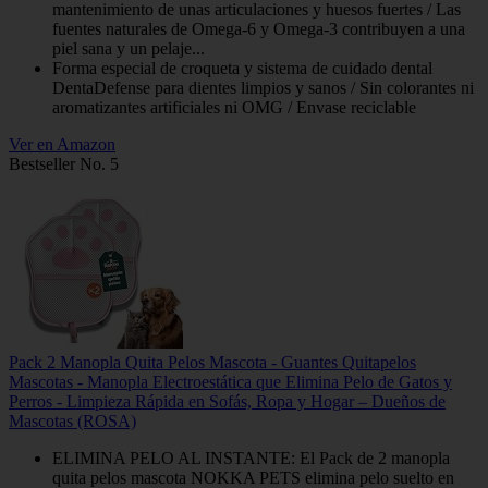
mantenimiento de unas articulaciones y huesos fuertes / Las
fuentes naturales de Omega-6 y Omega-3 contribuyen a una
piel sana y un pelaje...
Forma especial de croqueta y sistema de cuidado dental
DentaDefense para dientes limpios y sanos / Sin colorantes ni
aromatizantes artificiales ni OMG / Envase reciclable
Ver en Amazon
Bestseller No. 5
Pack 2 Manopla Quita Pelos Mascota - Guantes Quitapelos
Mascotas - Manopla Electroestática que Elimina Pelo de Gatos y
Perros - Limpieza Rápida en Sofás, Ropa y Hogar – Dueños de
Mascotas (ROSA)
ELIMINA PELO AL INSTANTE: El Pack de 2 manopla
quita pelos mascota NOKKA PETS elimina pelo suelto en