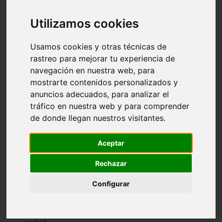
comportamiento
protagonistas
Utilizamos cookies
reptiles
abandono
adopci n
Usamos cookies y otras técnicas de
ferias
rastreo para mejorar tu experiencia de
higiene
navegación en nuestra web, para
snacks
acuario
mostrarte contenidos personalizados y
iberzoo propet
anuncios adecuados, para analizar el
comercios
tráfico en nuestra web y para comprender
estanques
viajar
de donde llegan nuestros visitantes.
conejos
cr a
navidad
Aceptar
especies invasoras
terapia asistida
Rechazar
agua
peces
Configurar
camas
econom a
mascotas
aedpac