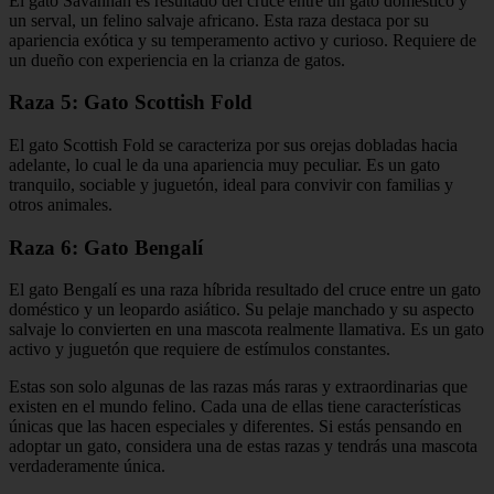
El gato Savannah es resultado del cruce entre un gato doméstico y
un serval, un felino salvaje africano. Esta raza destaca por su
apariencia exótica y su temperamento activo y curioso. Requiere de
un dueño con experiencia en la crianza de gatos.
Raza 5: Gato Scottish Fold
El gato Scottish Fold se caracteriza por sus orejas dobladas hacia
adelante, lo cual le da una apariencia muy peculiar. Es un gato
tranquilo, sociable y juguetón, ideal para convivir con familias y
otros animales.
Raza 6: Gato Bengalí
El gato Bengalí es una raza híbrida resultado del cruce entre un gato
doméstico y un leopardo asiático. Su pelaje manchado y su aspecto
salvaje lo convierten en una mascota realmente llamativa. Es un gato
activo y juguetón que requiere de estímulos constantes.
Estas son solo algunas de las razas más raras y extraordinarias que
existen en el mundo felino. Cada una de ellas tiene características
únicas que las hacen especiales y diferentes. Si estás pensando en
adoptar un gato, considera una de estas razas y tendrás una mascota
verdaderamente única.