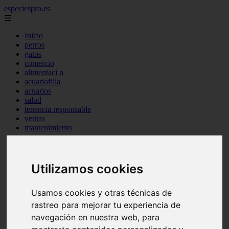
especiespro.es
☰
Inicio
perros
gatos
comercio
alimentaci n
acuariofilia
acuarios
salud
tenencia responsable
ventas
mantenimiento
aves
marketing
bienestar
peque os mam feros
Utilizamos cookies
verano
legislaci n
peluquer a
Usamos cookies y otras técnicas de
accesorios
rastreo para mejorar tu experiencia de
peluquer a canina
navegación en nuestra web, para
complementos
consejos