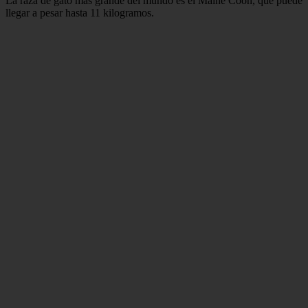
La raza de gato más grande del mundo es el Maine Coon, que puede
llegar a pesar hasta 11 kilogramos.