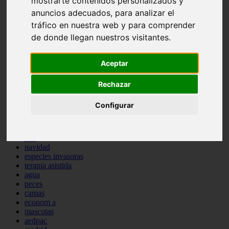
mostrarte contenidos personalizados y
comportamiento
anuncios adecuados, para analizar el
protagonistas
tráfico en nuestra web y para comprender
reptiles
abandono
de donde llegan nuestros visitantes.
adopci n
ferias
Aceptar
higiene
snacks
acuario
Rechazar
iberzoo propet
comercios
Configurar
estanques
viajar
conejos
cr a
navidad
especies invasoras
terapia asistida
agua
peces
camas
econom a
mascotas
aedpac