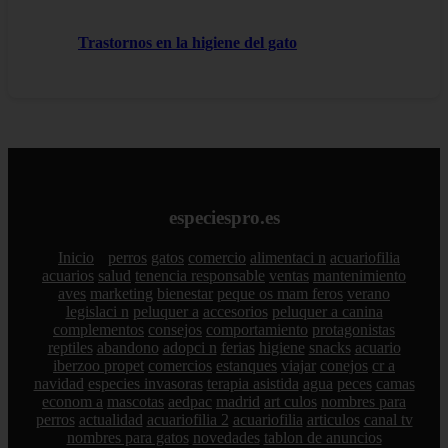
Trastornos en la higiene del gato
especiespro.es
Inicio
perros
gatos
comercio
alimentaci n
acuariofilia
acuarios
salud
tenencia responsable
ventas
mantenimiento
aves
marketing
bienestar
peque os mam feros
verano
legislaci n
peluquer a
accesorios
peluquer a canina
complementos
consejos
comportamiento
protagonistas
reptiles
abandono
adopci n
ferias
higiene
snacks
acuario
iberzoo propet
comercios
estanques
viajar
conejos
cr a
navidad
especies invasoras
terapia asistida
agua
peces
camas
econom a
mascotas
aedpac
madrid
art culos
nombres para
perros
actualidad
acuariofilia 2
acuariofilia
articulos
canal tv
nombres para gatos
novedades
tablon de anuncios