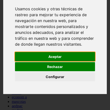
comportamiento
Usamos cookies y otras técnicas de
protagonistas
reptiles
rastreo para mejorar tu experiencia de
abandono
navegación en nuestra web, para
adopci n
mostrarte contenidos personalizados y
ferias
higiene
anuncios adecuados, para analizar el
snacks
tráfico en nuestra web y para comprender
acuario
de donde llegan nuestros visitantes.
iberzoo propet
comercios
estanques
Aceptar
viajar
conejos
cr a
Rechazar
navidad
especies invasoras
Configurar
terapia asistida
agua
peces
camas
econom a
mascotas
aedpac