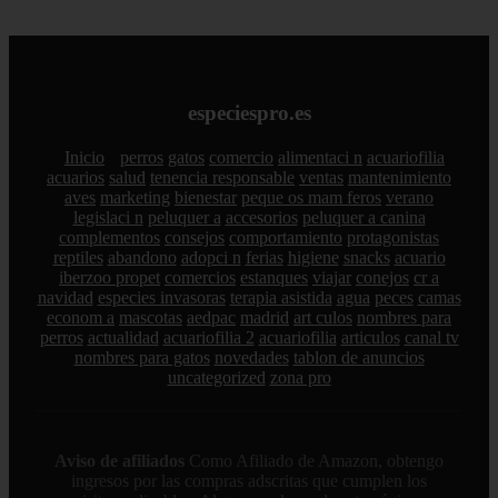
especiespro.es
Inicio
perros
gatos
comercio
alimentaci n
acuariofilia
acuarios
salud
tenencia responsable
ventas
mantenimiento
aves
marketing
bienestar
peque os mam feros
verano
legislaci n
peluquer a
accesorios
peluquer a canina
complementos
consejos
comportamiento
protagonistas
reptiles
abandono
adopci n
ferias
higiene
snacks
acuario
iberzoo propet
comercios
estanques
viajar
conejos
cr a
navidad
especies invasoras
terapia asistida
agua
peces
camas
econom a
mascotas
aedpac
madrid
art culos
nombres para
perros
actualidad
acuariofilia 2
acuariofilia
articulos
canal tv
nombres para gatos
novedades
tablon de anuncios
uncategorized
zona pro
Aviso de afiliados
Como Afiliado de Amazon, obtengo
ingresos por las compras adscritas que cumplen los