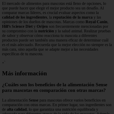
El mercado de alimentos para mascotas está lleno de opciones, lo
que puede hacer que elegir el mejor producto sea un desafío. Al
comparar marcas líderes, es crucial evaluar aspectos como la
calidad de los ingredientes
, la
reputación de la marca
y las
opiniones de los dueños de mascotas. Marcas como
Royal Canin
,
Hill’s Science Diet
y
Orijen
son frecuentemente mencionadas por
su compromiso con la
nutrición
y la salud animal. Realizar pruebas
de sabor y observar cómo reacciona tu mascota a diferentes
productos puede ser también una manera eficaz de determinar cuál
es el más adecuado. Recuerda que la mejor elección no siempre es la
más cara, sino aquella que se adapte mejor a las necesidades
específicas de tu mascota.
«`
Más información
¿Cuáles son los beneficios de la alimentación Sense
para mascotas en comparación con otras marcas?
La alimentación
Sense
para mascotas ofrece varios beneficios en
comparación con otras marcas. En primer lugar, sus ingredientes son
de
alta calidad
, lo que garantiza una nutrición equilibrada y
adecuada para diferentes etapas de la vida de las mascotas. Además,