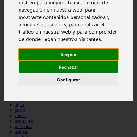
rastreo para mejorar tu experiencia de
comportamiento
navegación en nuestra web, para
protagonistas
reptiles
mostrarte contenidos personalizados y
abandono
anuncios adecuados, para analizar el
adopci n
tráfico en nuestra web y para comprender
ferias
higiene
de donde llegan nuestros visitantes.
snacks
acuario
Aceptar
iberzoo propet
comercios
estanques
Rechazar
viajar
conejos
Configurar
cr a
navidad
especies invasoras
terapia asistida
agua
peces
camas
econom a
mascotas
aedpac