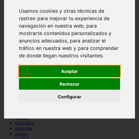
comportamiento
Usamos cookies y otras técnicas de
protagonistas
reptiles
rastreo para mejorar tu experiencia de
abandono
navegación en nuestra web, para
adopci n
mostrarte contenidos personalizados y
ferias
higiene
anuncios adecuados, para analizar el
snacks
tráfico en nuestra web y para comprender
acuario
de donde llegan nuestros visitantes.
iberzoo propet
comercios
estanques
Aceptar
viajar
conejos
cr a
Rechazar
navidad
especies invasoras
Configurar
terapia asistida
agua
peces
camas
econom a
mascotas
aedpac