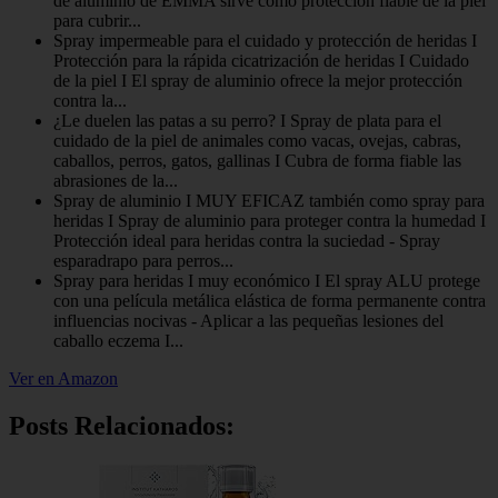
de aluminio de EMMA sirve como protección fiable de la piel
para cubrir...
Spray impermeable para el cuidado y protección de heridas I
Protección para la rápida cicatrización de heridas I Cuidado
de la piel I El spray de aluminio ofrece la mejor protección
contra la...
¿Le duelen las patas a su perro? I Spray de plata para el
cuidado de la piel de animales como vacas, ovejas, cabras,
caballos, perros, gatos, gallinas I Cubra de forma fiable las
abrasiones de la...
Spray de aluminio I MUY EFICAZ también como spray para
heridas I Spray de aluminio para proteger contra la humedad I
Protección ideal para heridas contra la suciedad - Spray
esparadrapo para perros...
Spray para heridas I muy económico I El spray ALU protege
con una película metálica elástica de forma permanente contra
influencias nocivas - Aplicar a las pequeñas lesiones del
caballo eczema I...
Ver en Amazon
Posts Relacionados: