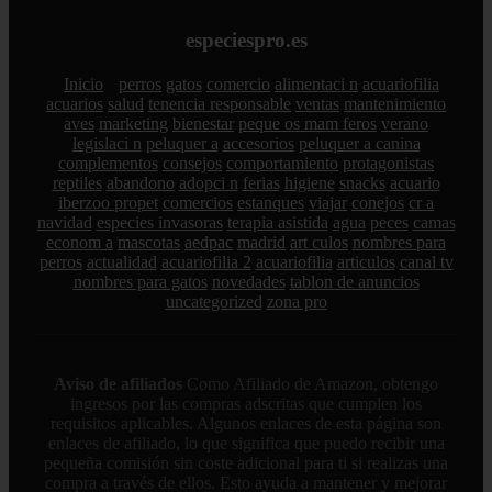
especiespro.es
Inicio
perros
gatos
comercio
alimentaci n
acuariofilia
acuarios
salud
tenencia responsable
ventas
mantenimiento
aves
marketing
bienestar
peque os mam feros
verano
legislaci n
peluquer a
accesorios
peluquer a canina
complementos
consejos
comportamiento
protagonistas
reptiles
abandono
adopci n
ferias
higiene
snacks
acuario
iberzoo propet
comercios
estanques
viajar
conejos
cr a
navidad
especies invasoras
terapia asistida
agua
peces
camas
econom a
mascotas
aedpac
madrid
art culos
nombres para
perros
actualidad
acuariofilia 2
acuariofilia
articulos
canal tv
nombres para gatos
novedades
tablon de anuncios
uncategorized
zona pro
Aviso de afiliados
Como Afiliado de Amazon, obtengo
ingresos por las compras adscritas que cumplen los
requisitos aplicables. Algunos enlaces de esta página son
enlaces de afiliado, lo que significa que puedo recibir una
pequeña comisión sin coste adicional para ti si realizas una
compra a través de ellos. Esto ayuda a mantener y mejorar