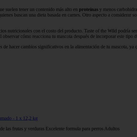
que suelen tener un contenido más alto en
proteínas
y menos carbohidrat
quienes buscan una dieta basada en carnes. Otro aspecto a considerar s
icios nutricionales con el costo del producto. Taste of the Wild podría
l observar cómo reacciona tu mascota después de incorporar este tipo de
s de hacer cambios significativos en la alimentación de tu mascota, ya 
umado - 1 x 12,2 kg
e las frutas y verduras Excelente formula para perros Adultos