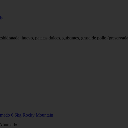
ds
eshidratada, huevo, patatas dulces, guisantes, grasa de pollo (preservada
humado 6,6kg Rocky Mountain
n Ahumado