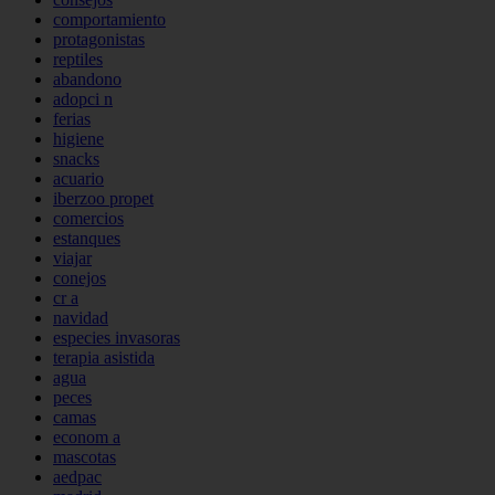
comportamiento
protagonistas
reptiles
abandono
adopci n
ferias
higiene
snacks
acuario
iberzoo propet
comercios
estanques
viajar
conejos
cr a
navidad
especies invasoras
terapia asistida
agua
peces
camas
econom a
mascotas
aedpac