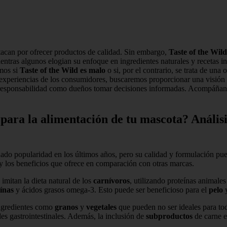
acan por ofrecer productos de calidad. Sin embargo,
Taste of the Wild
ntras algunos elogian su enfoque en ingredientes naturales y recetas ins
emos si
Taste of the Wild es malo
o si, por el contrario, se trata de un
y experiencias de los consumidores, buscaremos proporcionar una visión
a responsabilidad como dueños tomar decisiones informadas. Acompáñan
para la alimentación de tu mascota? Análisi
ado popularidad en los últimos años, pero su calidad y formulación pue
 y los beneficios que ofrece en comparación con otras marcas.
imitan la dieta natural de los
carnívoros
, utilizando proteínas animal
ínas
y ácidos grasos omega-3. Esto puede ser beneficioso para el
pelo
y
ingredientes como
granos
y
vegetales
que pueden no ser ideales para to
des gastrointestinales. Además, la inclusión de
subproductos
de carne e