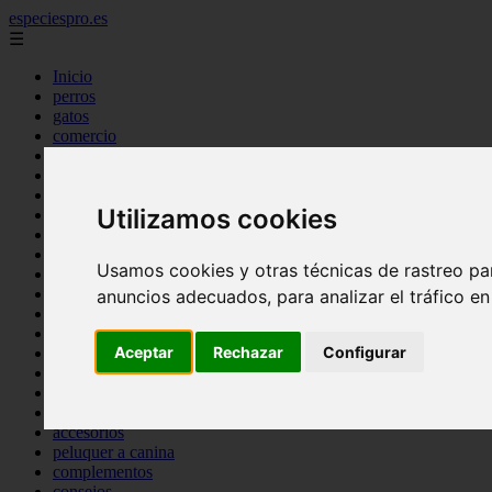
especiespro.es
☰
Inicio
perros
gatos
comercio
alimentaci n
acuariofilia
acuarios
Utilizamos cookies
salud
tenencia responsable
ventas
Usamos cookies y otras técnicas de rastreo pa
mantenimiento
aves
anuncios adecuados, para analizar el tráfico e
marketing
bienestar
Aceptar
Rechazar
Configurar
peque os mam feros
verano
legislaci n
peluquer a
accesorios
peluquer a canina
complementos
consejos