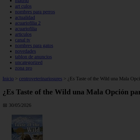
madrid
art culos
nombres para perros
actualidad
acuariofilia 2
acuariofilia
articulos
canal tv
nombres para gatos
novedades
tablon de anuncios
uncategorized
zona pro
Inicio
>
centroveterinariosures
>
¿Es Taste of the Wild una Mala Opci
¿Es Taste of the Wild una Mala Opción pa
📅 30/05/2026