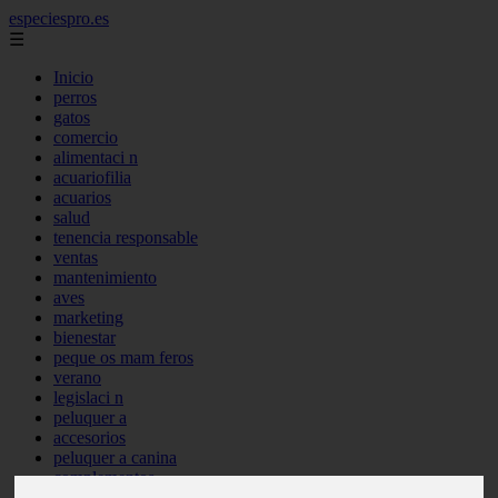
especiespro.es
☰
Inicio
perros
gatos
comercio
alimentaci n
acuariofilia
acuarios
salud
tenencia responsable
ventas
mantenimiento
aves
marketing
bienestar
peque os mam feros
verano
legislaci n
peluquer a
accesorios
peluquer a canina
complementos
consejos