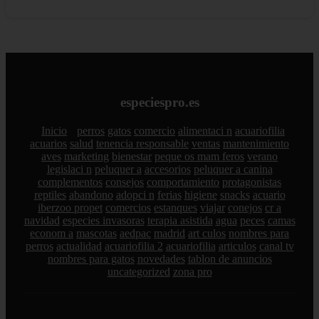
especiespro.es
Inicio
perros
gatos
comercio
alimentaci n
acuariofilia
acuarios
salud
tenencia responsable
ventas
mantenimiento
aves
marketing
bienestar
peque os mam feros
verano
legislaci n
peluquer a
accesorios
peluquer a canina
complementos
consejos
comportamiento
protagonistas
reptiles
abandono
adopci n
ferias
higiene
snacks
acuario
iberzoo propet
comercios
estanques
viajar
conejos
cr a
navidad
especies invasoras
terapia asistida
agua
peces
camas
econom a
mascotas
aedpac
madrid
art culos
nombres para
perros
actualidad
acuariofilia 2
acuariofilia
articulos
canal tv
nombres para gatos
novedades
tablon de anuncios
uncategorized
zona pro