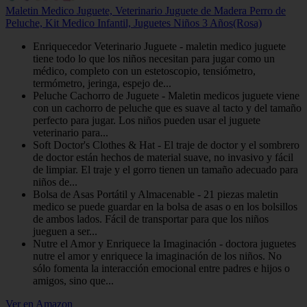
Maletin Medico Juguete, Veterinario Juguete de Madera Perro de
Peluche, Kit Medico Infantil, Juguetes Niños 3 Años(Rosa)
Enriquecedor Veterinario Juguete - maletin medico juguete
tiene todo lo que los niños necesitan para jugar como un
médico, completo con un estetoscopio, tensiómetro,
termómetro, jeringa, espejo de...
Peluche Cachorro de Juguete - Maletin medicos juguete viene
con un cachorro de peluche que es suave al tacto y del tamaño
perfecto para jugar. Los niños pueden usar el juguete
veterinario para...
Soft Doctor's Clothes & Hat - El traje de doctor y el sombrero
de doctor están hechos de material suave, no invasivo y fácil
de limpiar. El traje y el gorro tienen un tamaño adecuado para
niños de...
Bolsa de Asas Portátil y Almacenable - 21 piezas maletin
medico se puede guardar en la bolsa de asas o en los bolsillos
de ambos lados. Fácil de transportar para que los niños
jueguen a ser...
Nutre el Amor y Enriquece la Imaginación - doctora juguetes
nutre el amor y enriquece la imaginación de los niños. No
sólo fomenta la interacción emocional entre padres e hijos o
amigos, sino que...
Ver en Amazon