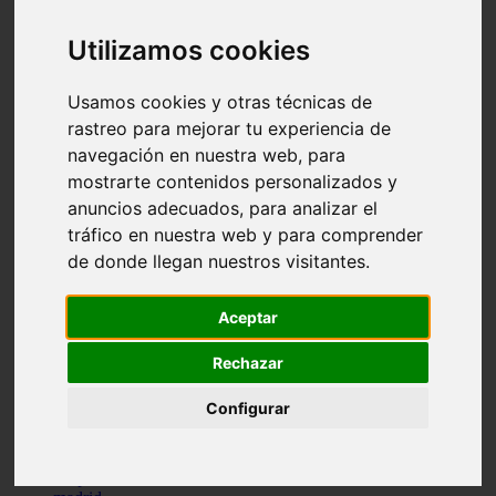
comportamiento
protagonistas
Utilizamos cookies
reptiles
abandono
adopci n
Usamos cookies y otras técnicas de
ferias
rastreo para mejorar tu experiencia de
higiene
navegación en nuestra web, para
snacks
acuario
mostrarte contenidos personalizados y
iberzoo propet
anuncios adecuados, para analizar el
comercios
tráfico en nuestra web y para comprender
estanques
viajar
de donde llegan nuestros visitantes.
conejos
cr a
Aceptar
navidad
especies invasoras
terapia asistida
Rechazar
agua
peces
Configurar
camas
econom a
mascotas
aedpac