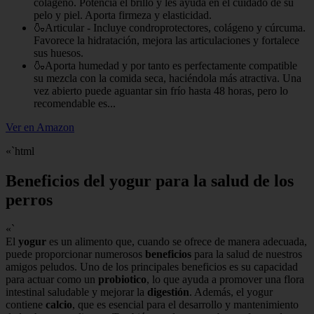
colágeno. Potencia el brillo y les ayuda en el cuidado de su
pelo y piel. Aporta firmeza y elasticidad.
🍶Articular - Incluye condroprotectores, colágeno y cúrcuma.
Favorece la hidratación, mejora las articulaciones y fortalece
sus huesos.
🍶Aporta humedad y por tanto es perfectamente compatible
su mezcla con la comida seca, haciéndola más atractiva. Una
vez abierto puede aguantar sin frío hasta 48 horas, pero lo
recomendable es...
Ver en Amazon
«`html
Beneficios del yogur para la salud de los
perros
«`
El
yogur
es un alimento que, cuando se ofrece de manera adecuada,
puede proporcionar numerosos
beneficios
para la salud de nuestros
amigos peludos. Uno de los principales beneficios es su capacidad
para actuar como un
probiotico
, lo que ayuda a promover una flora
intestinal saludable y mejorar la
digestión
. Además, el yogur
contiene
calcio
, que es esencial para el desarrollo y mantenimiento