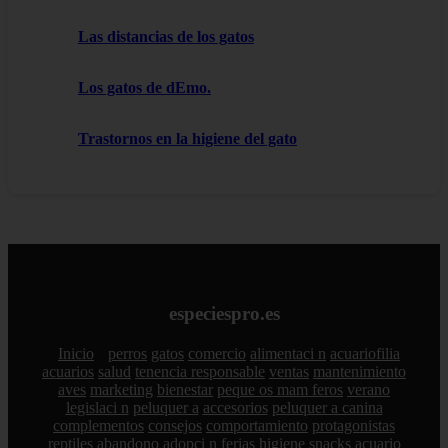
Las distancias de los gatos
Los gatos de dEmo.
Trastornos en la higiene del gato
especiespro.es
Inicio
perros
gatos
comercio
alimentaci n
acuariofilia
acuarios
salud
tenencia responsable
ventas
mantenimiento
aves
marketing
bienestar
peque os mam feros
verano
legislaci n
peluquer a
accesorios
peluquer a canina
complementos
consejos
comportamiento
protagonistas
reptiles
abandono
adopci n
ferias
higiene
snacks
acuario