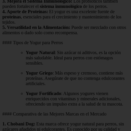
3.
Mejora el Sistema Inmunológico
:
Los probióticos también
pueden fortalecer el
sistema inmunológico
de los perros.
4.
Aporte de Proteínas
:
El yogur es una excelente fuente de
proteínas
, esenciales para el crecimiento y mantenimiento de los
tejidos.
5.
Versatilidad en la Alimentación
:
Puede ser mezclado con otros
alimentos o dado solo como recompensa.
#### Tipos de Yogur para Perros
Yogur Natural
: Sin azúcar ni aditivos, es la opción
más saludable. Ideal para perros con estómagos
sensibles.
Yogur Griego
: Más espeso y cremoso, contiene más
proteínas. Asegúrate de que no contenga edulcorantes
artificiales.
Yogur Fortificado
: Algunos yogures vienen
enriquecidos con vitaminas y minerales adicionales,
ofreciendo un impulso extra a la salud de tu mascota.
#### Comparativa de las Mejores Marcas en el Mercado
1.
Chobani Dog
:
Esta marca ofrece yogur natural para perros, sin
azúcares añadidos ni edulcorantes. Es conocido por su calidad y