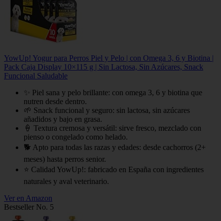
YowUp! Yogur para Perros Piel y Pelo | con Omega 3, 6 y Biotina |
Pack Caja Display 10×115 g | Sin Lactosa, Sin Azúcares, Snack
Funcional Saludable
✨ Piel sana y pelo brillante: con omega 3, 6 y biotina que
nutren desde dentro.
🌱 Snack funcional y seguro: sin lactosa, sin azúcares
añadidos y bajo en grasa.
🍦 Textura cremosa y versátil: sirve fresco, mezclado con
pienso o congelado como helado.
🐕 Apto para todas las razas y edades: desde cachorros (2+
meses) hasta perros senior.
⭐ Calidad YowUp!: fabricado en España con ingredientes
naturales y aval veterinario.
Ver en Amazon
Bestseller No. 5