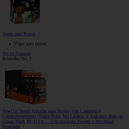
Yogur para Perros
Yogur para perros
Ver en Amazon
Bestseller No. 2
YowUp! Yogur Articular para Perros | con Colágeno y
Condroprotectores | Sabor Pollo, Sin Lactosa ni Azúcares, Bajo en
Grasa | Pack 10×115 g — Articulaciones Fuertes y Movilidad
Protegida