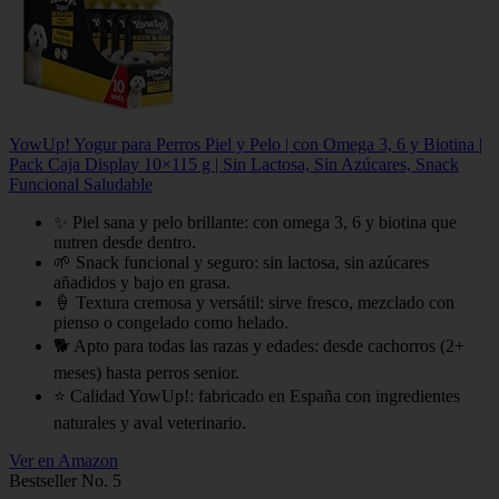
YowUp! Yogur para Perros Piel y Pelo | con Omega 3, 6 y Biotina |
Pack Caja Display 10×115 g | Sin Lactosa, Sin Azúcares, Snack
Funcional Saludable
✨ Piel sana y pelo brillante: con omega 3, 6 y biotina que
nutren desde dentro.
🌱 Snack funcional y seguro: sin lactosa, sin azúcares
añadidos y bajo en grasa.
🍦 Textura cremosa y versátil: sirve fresco, mezclado con
pienso o congelado como helado.
🐕 Apto para todas las razas y edades: desde cachorros (2+
meses) hasta perros senior.
⭐ Calidad YowUp!: fabricado en España con ingredientes
naturales y aval veterinario.
Ver en Amazon
Bestseller No. 5