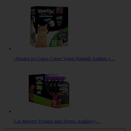
¿Pueden los Gatos Comer Yogur Natural? Análisis y…
Los Mejores Yogures para Perros: Análisis y…