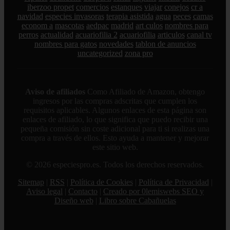
iberzoo propet
comercios
estanques
viajar
conejos
cr a
navidad
especies invasoras
terapia asistida
agua
peces
camas
econom a
mascotas
aedpac
madrid
art culos
nombres para
perros
actualidad
acuariofilia 2
acuariofilia
articulos
canal tv
nombres para gatos
novedades
tablon de anuncios
uncategorized
zona pro
Aviso de afiliados
Como Afiliado de Amazon, obtengo
ingresos por las compras adscritas que cumplen los
requisitos aplicables. Algunos enlaces de esta página son
enlaces de afiliado, lo que significa que puedo recibir una
pequeña comisión sin coste adicional para ti si realizas una
compra a través de ellos. Esto ayuda a mantener y mejorar
este sitio web.
© 2026 especiespro.es. Todos los derechos reservados.
Sitemap
|
RSS
|
Política de Cookies
|
Política de Privacidad
|
Aviso legal
|
Contacto
|
Creado por 0lemiswebs SEO y
Diseño web
|
Libro sobre Cabañuelas