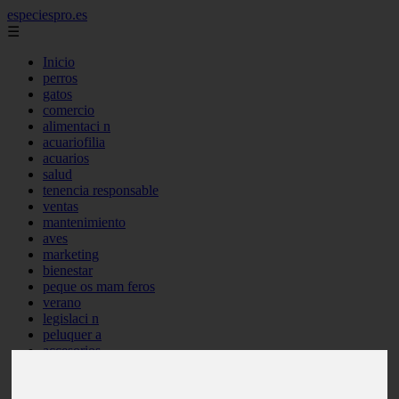
especiespro.es
☰
Inicio
perros
gatos
comercio
alimentaci n
acuariofilia
acuarios
salud
tenencia responsable
ventas
mantenimiento
aves
marketing
bienestar
peque os mam feros
verano
legislaci n
peluquer a
accesorios
peluquer a canina
complementos
consejos