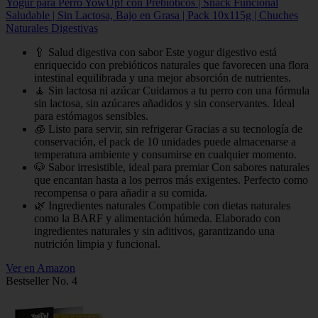
Yogur para Perro YowUp! con Prebióticos | Snack Funcional
Saludable | Sin Lactosa, Bajo en Grasa | Pack 10x115g | Chuches
Naturales Digestivas
🥄 Salud digestiva con sabor Este yogur digestivo está
enriquecido con prebióticos naturales que favorecen una flora
intestinal equilibrada y una mejor absorción de nutrientes.
🧘 Sin lactosa ni azúcar Cuidamos a tu perro con una fórmula
sin lactosa, sin azúcares añadidos y sin conservantes. Ideal
para estómagos sensibles.
🧊 Listo para servir, sin refrigerar Gracias a su tecnología de
conservación, el pack de 10 unidades puede almacenarse a
temperatura ambiente y consumirse en cualquier momento.
🐶 Sabor irresistible, ideal para premiar Con sabores naturales
que encantan hasta a los perros más exigentes. Perfecto como
recompensa o para añadir a su comida.
🌿 Ingredientes naturales Compatible con dietas naturales
como la BARF y alimentación húmeda. Elaborado con
ingredientes naturales y sin aditivos, garantizando una
nutrición limpia y funcional.
Ver en Amazon
Bestseller No. 4