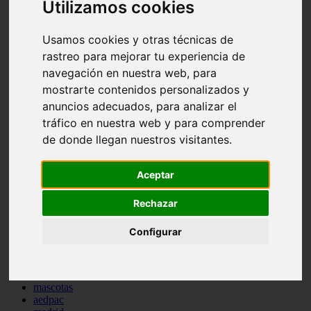
Utilizamos cookies
comportamiento
protagonistas
reptiles
Usamos cookies y otras técnicas de
abandono
rastreo para mejorar tu experiencia de
adopci n
navegación en nuestra web, para
ferias
higiene
mostrarte contenidos personalizados y
snacks
anuncios adecuados, para analizar el
acuario
tráfico en nuestra web y para comprender
iberzoo propet
comercios
de donde llegan nuestros visitantes.
estanques
viajar
conejos
Aceptar
cr a
navidad
Rechazar
especies invasoras
terapia asistida
Configurar
agua
peces
camas
econom a
mascotas
aedpac