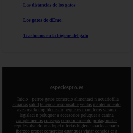
Las distancias de los gatos
Los gatos de dEmo.
Trastornos en la higiene del gato
especiespro.es
Inicio
perros
gatos
comercio
alimentaci n
acuariofilia
acuarios
salud
tenencia responsable
ventas
mantenimiento
aves
marketing
bienestar
peque os mam feros
verano
legislaci n
peluquer a
accesorios
peluquer a canina
complementos
consejos
comportamiento
protagonistas
reptiles
abandono
adopci n
ferias
higiene
snacks
acuario
iberzoo propet
comercios
estanques
viajar
conejos
cr a