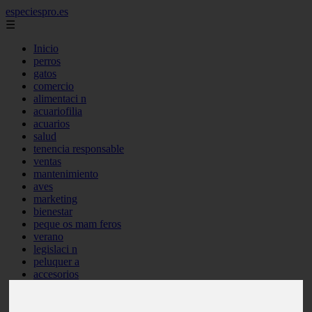
especiespro.es
☰
Inicio
perros
gatos
comercio
alimentaci n
acuariofilia
acuarios
salud
tenencia responsable
ventas
mantenimiento
aves
marketing
bienestar
peque os mam feros
verano
legislaci n
peluquer a
accesorios
peluquer a canina
complementos
consejos