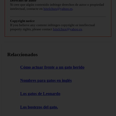
Derechos de autor
Si cree que algún contenido infringe derechos de autor o propiedad
intelectual, contacte en
bitelchux@yahoo.es
.
Copyright notice
If you believe any content infringes copyright or intellectual
property rights, please contact
bitelchux@yahoo.es
.
Relaccionados
Cómo actuar frente a un gato herido
Nombres para gatos en inglés
Los gatos de Leonardo
Los bostezos del gato.