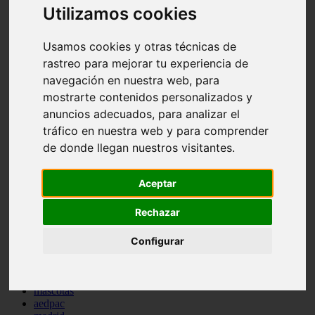
Utilizamos cookies
comportamiento
protagonistas
reptiles
Usamos cookies y otras técnicas de
abandono
rastreo para mejorar tu experiencia de
adopci n
ferias
navegación en nuestra web, para
higiene
mostrarte contenidos personalizados y
snacks
anuncios adecuados, para analizar el
acuario
iberzoo propet
tráfico en nuestra web y para comprender
comercios
de donde llegan nuestros visitantes.
estanques
viajar
conejos
Aceptar
cr a
navidad
Rechazar
especies invasoras
terapia asistida
agua
Configurar
peces
camas
econom a
mascotas
aedpac