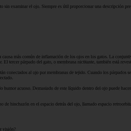
ato sin examinar el ojo. Siempre es útil proporcionar una descripción pr
s la causa más común de inflamación de los ojos en los gatos. La conjunt
ior. El tercer párpado del gato, o membrana nictitante, también está reves
stán conectados al ojo por membranas de tejido. Cuando los párpados s
fectado.
lamado humor acuoso. Demasiado de este líquido dentro del ojo puede hac
po de hinchazón en el espacio detrás del ojo, llamado espacio retroorbita
r visión?