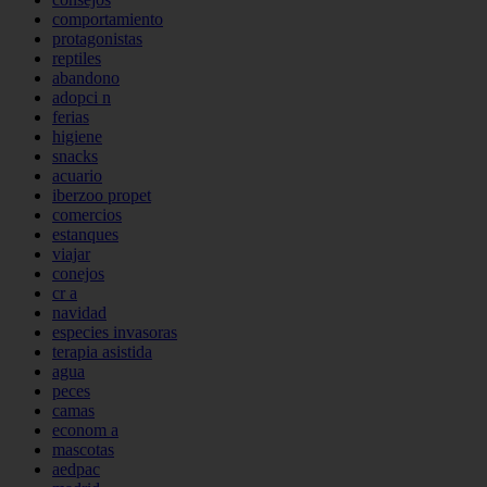
comportamiento
protagonistas
reptiles
abandono
adopci n
ferias
higiene
snacks
acuario
iberzoo propet
comercios
estanques
viajar
conejos
cr a
navidad
especies invasoras
terapia asistida
agua
peces
camas
econom a
mascotas
aedpac