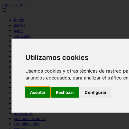
especiespro.es
☰
Inicio
perros
gatos
comercio
alimentaci n
acuariofilia
acuarios
Utilizamos cookies
salud
tenencia responsable
ventas
Usamos cookies y otras técnicas de rastreo pa
mantenimiento
aves
anuncios adecuados, para analizar el tráfico e
marketing
bienestar
Aceptar
Rechazar
Configurar
peque os mam feros
verano
legislaci n
peluquer a
accesorios
peluquer a canina
complementos
consejos