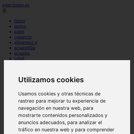
especiespro.es
☰
Inicio
perros
gatos
comercio
alimentaci n
acuariofilia
acuarios
salud
tenencia responsable
ventas
mantenimiento
Utilizamos cookies
aves
marketing
bienestar
Usamos cookies y otras técnicas de
peque os mam feros
rastreo para mejorar tu experiencia de
verano
legislaci n
navegación en nuestra web, para
peluquer a
mostrarte contenidos personalizados y
accesorios
anuncios adecuados, para analizar el
peluquer a canina
complementos
tráfico en nuestra web y para comprender
consejos