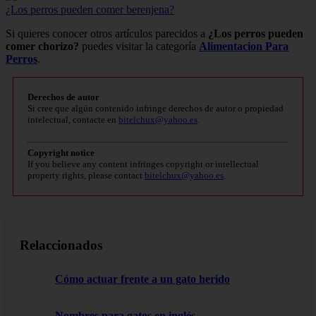
¿Los perros pueden comer berenjena?
Si quieres conocer otros artículos parecidos a
¿Los perros pueden
comer chorizo?
puedes visitar la categoría
Alimentacion Para
Perros
.
Derechos de autor
Si cree que algún contenido infringe derechos de autor o propiedad
intelectual, contacte en
bitelchux@yahoo.es
.
Copyright notice
If you believe any content infringes copyright or intellectual
property rights, please contact
bitelchux@yahoo.es
.
Relaccionados
Cómo actuar frente a un gato herido
Nombres para gatos en inglés