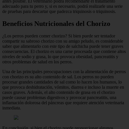
antes posible. El veterinario podrá recomendarte el tratamiento
adecuado para tu perro y, si es necesario, podrá realizarle una serie
de pruebas para descartar que padezca triquinosis o triquinosis.
Beneficios Nutricionales del Chorizo
¿Los perros pueden comer chorizo? Si bien puede ser tentador
compartir su sabroso chorizo con su amigo peludo, es considerable
saber que alimentarlo con este tipo de salchicha puede tener graves
consecuencias. El chorizo es una carne procesada que contiene altos
niveles de sodio y grasa, lo que provoca obesidad, pancreatitis y
otros problemas de salud en los perros.
Una de las principales preocupaciones con la alimentación de perros
con chorizo es su alto contenido de sal. Los perros no pueden
procesar grandes cantidades de sal como lo hacen los humanos, lo
que provoca deshidratación, vómitos, diarrea e incluso la muerte en
casos graves. Además, el alto contenido de grasa en el chorizo
puede causar problemas digestivos y provocar pancreatitis, una
inflamación dolorosa del páncreas que requiere atención veterinaria
inmediata.
En conclusión, si bien el chorizo puede proporcionar algunos