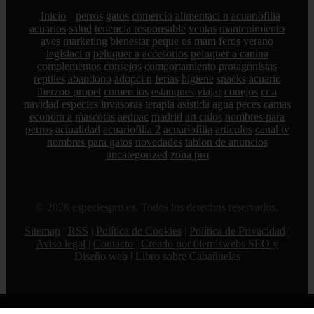
Inicio
perros
gatos
comercio
alimentaci n
acuariofilia
acuarios
salud
tenencia responsable
ventas
mantenimiento
aves
marketing
bienestar
peque os mam feros
verano
legislaci n
peluquer a
accesorios
peluquer a canina
complementos
consejos
comportamiento
protagonistas
reptiles
abandono
adopci n
ferias
higiene
snacks
acuario
iberzoo propet
comercios
estanques
viajar
conejos
cr a
navidad
especies invasoras
terapia asistida
agua
peces
camas
econom a
mascotas
aedpac
madrid
art culos
nombres para
perros
actualidad
acuariofilia 2
acuariofilia
articulos
canal tv
nombres para gatos
novedades
tablon de anuncios
uncategorized
zona pro
© 2026 especiespro.es. Todos los derechos reservados.
Sitemap
|
RSS
|
Política de Cookies
|
Política de Privacidad
|
Aviso legal
|
Contacto
|
Creado por 0lemiswebs SEO y
Diseño web
|
Libro sobre Cabañuelas