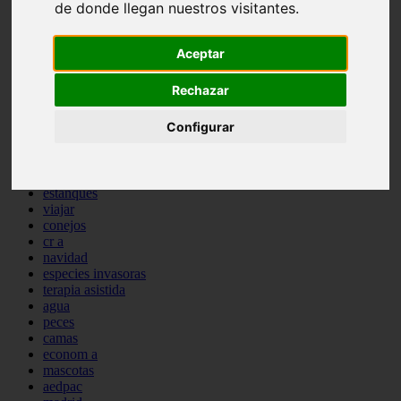
de donde llegan nuestros visitantes.
comportamiento
protagonistas
reptiles
Aceptar
abandono
adopci n
Rechazar
ferias
higiene
Configurar
snacks
acuario
iberzoo propet
comercios
estanques
viajar
conejos
cr a
navidad
especies invasoras
terapia asistida
agua
peces
camas
econom a
mascotas
aedpac