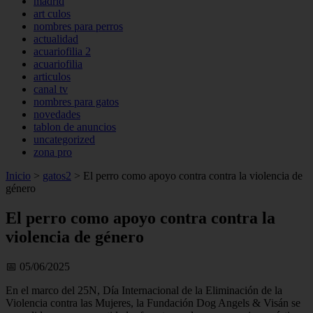
madrid
art culos
nombres para perros
actualidad
acuariofilia 2
acuariofilia
articulos
canal tv
nombres para gatos
novedades
tablon de anuncios
uncategorized
zona pro
Inicio
>
gatos2
>
El perro como apoyo contra contra la violencia de
género
El perro como apoyo contra contra la
violencia de género
📅 05/06/2025
En el marco del 25N, Día Internacional de la Eliminación de la
Violencia contra las Mujeres, la Fundación Dog Angels & Visán se