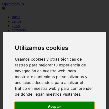
especiespro.es
☰
Inicio
perros
gatos
comercio
alimentaci n
acuariofilia
acuarios
Utilizamos cookies
salud
tenencia responsable
ventas
Usamos cookies y otras técnicas de
mantenimiento
rastreo para mejorar tu experiencia de
aves
marketing
navegación en nuestra web, para
bienestar
mostrarte contenidos personalizados y
peque os mam feros
anuncios adecuados, para analizar el
verano
legislaci n
tráfico en nuestra web y para comprender
peluquer a
de donde llegan nuestros visitantes.
accesorios
peluquer a canina
complementos
Aceptar
consejos