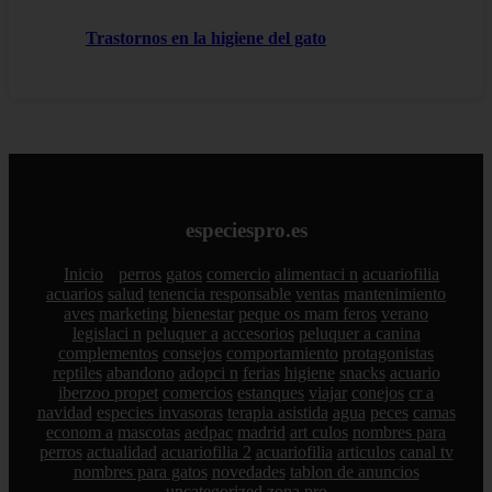
Trastornos en la higiene del gato
especiespro.es
Inicio
perros
gatos
comercio
alimentaci n
acuariofilia
acuarios
salud
tenencia responsable
ventas
mantenimiento
aves
marketing
bienestar
peque os mam feros
verano
legislaci n
peluquer a
accesorios
peluquer a canina
complementos
consejos
comportamiento
protagonistas
reptiles
abandono
adopci n
ferias
higiene
snacks
acuario
iberzoo propet
comercios
estanques
viajar
conejos
cr a
navidad
especies invasoras
terapia asistida
agua
peces
camas
econom a
mascotas
aedpac
madrid
art culos
nombres para
perros
actualidad
acuariofilia 2
acuariofilia
articulos
canal tv
nombres para gatos
novedades
tablon de anuncios
uncategorized
zona pro