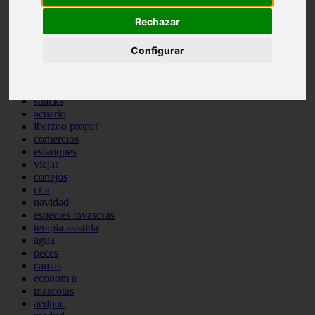
comportamiento
Rechazar
protagonistas
reptiles
Configurar
abandono
adopci n
ferias
higiene
snacks
acuario
iberzoo propet
comercios
estanques
viajar
conejos
cr a
navidad
especies invasoras
terapia asistida
agua
peces
camas
econom a
mascotas
aedpac