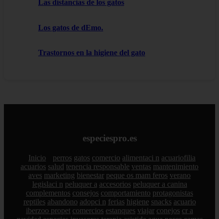
Las distancias de los gatos
Los gatos de dEmo.
Trastornos en la higiene del gato
especiespro.es
Inicio
perros
gatos
comercio
alimentaci n
acuariofilia
acuarios
salud
tenencia responsable
ventas
mantenimiento
aves
marketing
bienestar
peque os mam feros
verano
legislaci n
peluquer a
accesorios
peluquer a canina
complementos
consejos
comportamiento
protagonistas
reptiles
abandono
adopci n
ferias
higiene
snacks
acuario
iberzoo propet
comercios
estanques
viajar
conejos
cr a