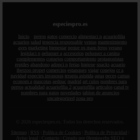
especiespro.es
Inicio
perros
gatos
comercio
alimentaci n
acuariofilia
acuarios
salud
tenencia responsable
ventas
mantenimiento
aves
marketing
bienestar
peque os mam feros
verano
legislaci n
peluquer a
accesorios
peluquer a canina
complementos
consejos
comportamiento
protagonistas
reptiles
abandono
adopci n
ferias
higiene
snacks
acuario
iberzoo propet
comercios
estanques
viajar
conejos
cr a
navidad
especies invasoras
terapia asistida
agua
peces
camas
econom a
mascotas
aedpac
madrid
art culos
nombres para
perros
actualidad
acuariofilia 2
acuariofilia
articulos
canal tv
nombres para gatos
novedades
tablon de anuncios
uncategorized
zona pro
© 2026 especiespro.es. Todos los derechos reservados.
Sitemap
|
RSS
|
Política de Cookies
|
Política de Privacidad
|
Aviso legal
|
Contacto
|
Creado por 0lemiswebs SEO y