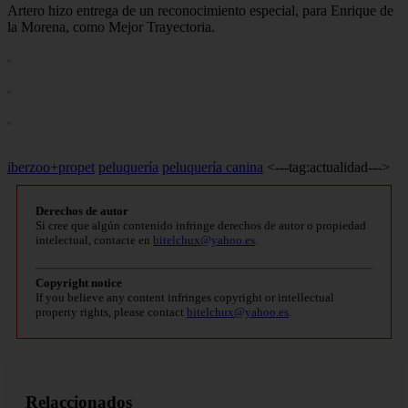
Artero hizo entrega de un reconocimiento especial, para Enrique de
la Morena, como Mejor Trayectoria.
iberzoo+propet
peluquería
peluquería canina
<---tag:actualidad--->
Derechos de autor
Si cree que algún contenido infringe derechos de autor o propiedad
intelectual, contacte en
bitelchux@yahoo.es
.
Copyright notice
If you believe any content infringes copyright or intellectual
property rights, please contact
bitelchux@yahoo.es
.
Relaccionados