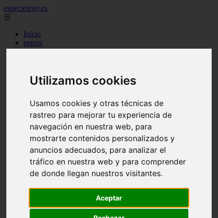
especiespro.es
☰
Inicio
perros
gatos
comercio
alimentaci n
Utilizamos cookies
acuariofilia
acuarios
salud
Usamos cookies y otras técnicas de
tenencia responsable
ventas
rastreo para mejorar tu experiencia de
mantenimiento
navegación en nuestra web, para
aves
mostrarte contenidos personalizados y
marketing
bienestar
anuncios adecuados, para analizar el
peque os mam feros
tráfico en nuestra web y para comprender
verano
de donde llegan nuestros visitantes.
legislaci n
peluquer a
accesorios
Aceptar
peluquer a canina
complementos
Rechazar
consejos