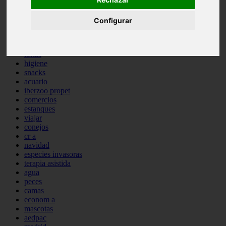
comportamiento
protagonistas
Configurar
reptiles
abandono
adopci n
ferias
higiene
snacks
acuario
iberzoo propet
comercios
estanques
viajar
conejos
cr a
navidad
especies invasoras
terapia asistida
agua
peces
camas
econom a
mascotas
aedpac