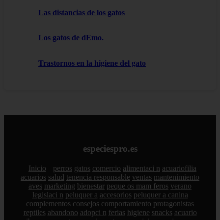
Las distancias de los gatos
Los gatos de dEmo.
Trastornos en la higiene del gato
especiespro.es
Inicio
perros
gatos
comercio
alimentaci n
acuariofilia
acuarios
salud
tenencia responsable
ventas
mantenimiento
aves
marketing
bienestar
peque os mam feros
verano
legislaci n
peluquer a
accesorios
peluquer a canina
complementos
consejos
comportamiento
protagonistas
reptiles
abandono
adopci n
ferias
higiene
snacks
acuario