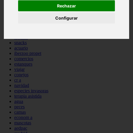
comportamiento
Rechazar
protagonistas
reptiles
Configurar
abandono
adopci n
ferias
higiene
snacks
acuario
iberzoo propet
comercios
estanques
viajar
conejos
cr a
navidad
especies invasoras
terapia asistida
agua
peces
camas
econom a
mascotas
aedpac