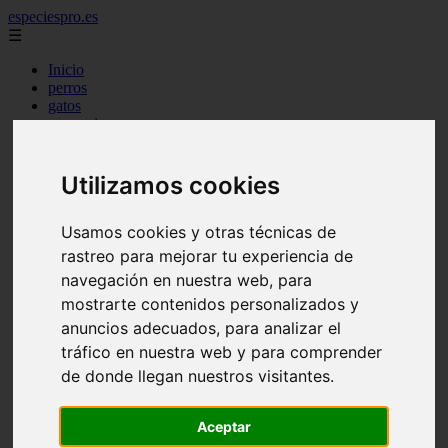
especiespro.es
☰
Inicio
perros
gatos
comercio
alimentaci n
acuariofilia
acuarios
Utilizamos cookies
salud
tenencia responsable
Usamos cookies y otras técnicas de
ventas
mantenimiento
rastreo para mejorar tu experiencia de
aves
navegación en nuestra web, para
marketing
mostrarte contenidos personalizados y
bienestar
peque os mam feros
anuncios adecuados, para analizar el
verano
tráfico en nuestra web y para comprender
legislaci n
de donde llegan nuestros visitantes.
peluquer a
accesorios
peluquer a canina
Aceptar
complementos
consejos